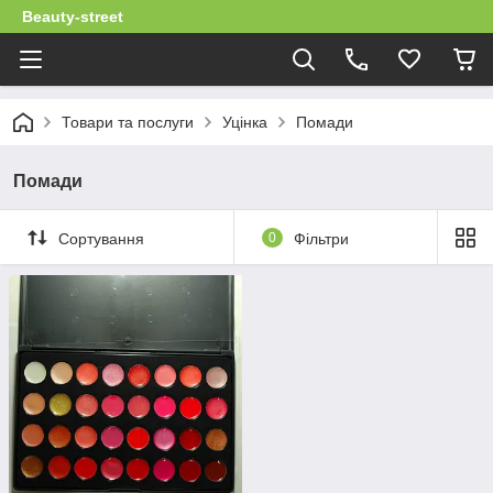
Beauty-street
Товари та послуги
Уцінка
Помади
Помади
Сортування
0
Фільтри