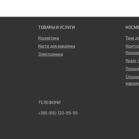
ТОВАРЫ И УСЛУГИ
КОСМ
Косметика
Тени д
Кисти для макияжа
Контур
Конси
Электроника
Крем, 
Помады
Спонжи
макия
+380 (66) 120-99-99