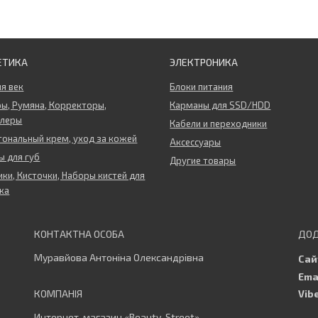
ЕТИКА
ЭЛЕКТРОНИКА
ля век
Блоки питания
ы, Румяна, Корректоры,
Карманы для SSD/HDD
ллеры
Кабели и переходники
тональный крем, уход за кожей
Аксессуары
 для губ
Другие товары
ки, Кисточки, Наборы кистей для
жа
Муравйова Антоніна Олександрівна
Интернет-магазин «Beauty-Street»