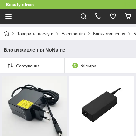
Beauty-street
Товари та послуги
Електроніка
Блоки живлення
Б
Блоки живлення NoName
Сортування
0
Фільтри