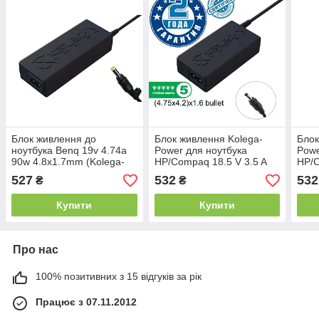
Блок живлення до
Блок живлення Kolega-
Блок
ноутбука Benq 19v 4.74a
Power для ноутбука
Powe
90w 4.8x1.7mm (Kolega-
HP/Compaq 18.5 V 3.5 A
HP/C
Power (A)) 12 міс.гар.
65W (4.8x1.7 bullet)
65W 
527
532
532
₴
₴
(4.75+4.2) x 1.6 (Гарантія
міс)
Купити
Купити
Про нас
100% позитивних з 15 відгуків за рік
Працює з 07.11.2012