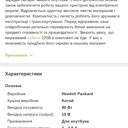
також забезпечити роботу вашого пристрою від електричної
мережі. Відрізняється адаптер високою якістю матеріалів і
довговічністю. Компактність і легкість роблять його зручним в
експлуатації і транспортуванні. Перед відправкою наші
співробітники ретельно перевіряють блоки живлення на
предмет справності та працездатності. Зверніть увагу, що
мережевий
кабель
220В в комплекті не йде. У вас є
можливість придбати його окремо в нашому магазині.
Приховати
Характеристики
Основні
Виробник
Hewlett Packard
Країна виробник
Китай
Вихідна потужність
90 Вт
Вихідна напруга (output)
19 В
Призначення
Для ноутбука
Сила вихідного струму
4 - 4.9 А