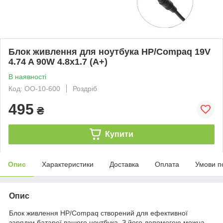
Блок живлення для ноутбука HP/Compaq 19V
4.74 A 90W 4.8х1.7 (A+)
В наявності
Код: ОО-10-600
Роздріб
495
₴
Купити
Опис
Характеристики
Доставка
Оплата
Умови п
Опис
Блок живлення HP/Compaq створений для ефективної
зарядки батареї вашого ноутбука. З його допомогою можна