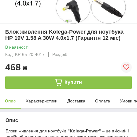
Блок живлення Kolega-Power для ноутбука
HP 19V 1.58 A 30W 4.0x1.7 (Гарантія 12 міс)
В наявності
Код: KP-65-20-4017
Роздріб
468
₴
Купити
Опис
Характеристики
Доставка
Оплата
Умови п
Опис
Блоки живлення для ноутбуків
"Kolega-Power"
– це якісний і
надійний адаптер змінного струму, яким можливо заряджати