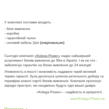
У комплект поставки входить:
- блок живлення
- коробка
- гарантійний талон
- силовий кабель 2pin
(опціонально)
Сьогодні компанія
«Kolega-Power»
надає найширший
асортимент блоків живлення до 90w в Україні. І як не хто -
забезпечує гарантію на блоки живлення до 24 місяців!
Упевненість в якості і можливість надавати такий великий
термін гарантії, була досягнута шляхом ретельного добору та
перевірки кожної партії блоків живлення. Компанія пропонує
зарядні пристрої, які неодмінно будуть гідні вашої довіри.
«Kolega-Power» – надійність в пріоритеті...
www.Kolega-Power.ua
Приховати