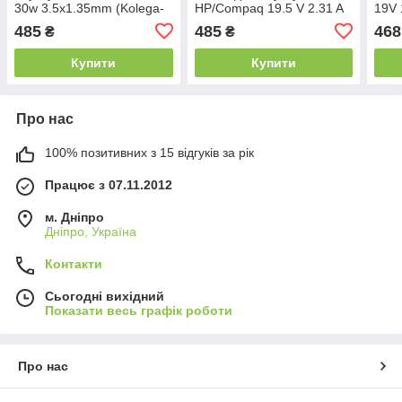
30w 3.5x1.35mm (Kolega-
HP/Compaq 19.5 V 2.31 A
19V 
Power (A)) 12 міс.гар.
45W 4.5x3.0 (Гарантія 12
Wall
485
485
468
₴
₴
міс)
Купити
Купити
Про нас
100% позитивних з 15 відгуків за рік
Працює з 07.11.2012
м. Дніпро
Дніпро, Україна
Контакти
Сьогодні вихідний
Показати весь графік роботи
Про нас