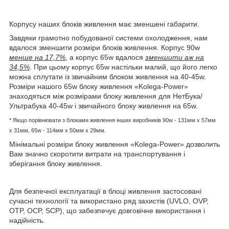
Корпусу наших блоків живлення має зменшені габарити.
Завдяки грамотно побудованої системи охолодження, нам
вдалося зменшити розміри блоків живлення. Корпус 90w
менше на 17,7%
, а корпус 65w вдалося
зменшити аж на
34,5%
. При цьому корпус 65w настільки малий, що його легко
можна сплутати із звичайним блоком живлення на 40-45w.
Розміри нашого 65w блоку живлення «Kolega-Power»
знаходяться між розмірами блоку живлення для НетБука/
Ультрабука 40-45w і звичайного блоку живлення на 65w.
* Якщо порівнювати з блоками живлення інших виробників
90w - 131мм x 57мм
x 31мм, 65w -
114мм х 50мм x 29мм.
Мінімальні розміри блоку живлення «Kolega-Power» дозволить
Вам значно скоротити витрати на транспортування і
зберігання блоку живлення.
Для безпечної експлуатації в блоці живлення застосовані
сучасні технології та використано ряд захистів (UVLO, OVP,
OTP, OCP, SCP), що забезпечує довговічне використання і
надійність.