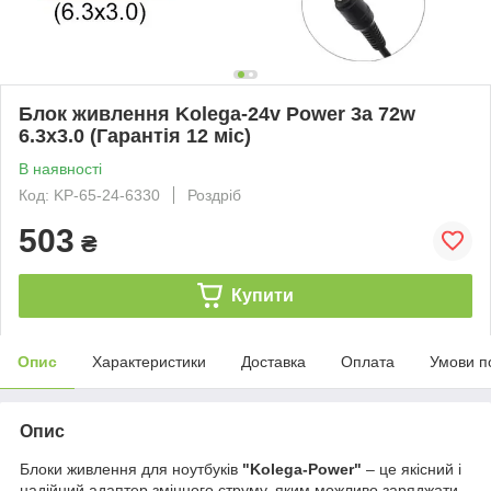
Блок живлення Kolega-24v Power 3a 72w
6.3x3.0 (Гарантія 12 міс)
В наявності
Код: KP-65-24-6330
Роздріб
503
₴
Купити
Опис
Характеристики
Доставка
Оплата
Умови п
Опис
Блоки живлення для ноутбуків
"Kolega-Power"
– це якісний і
надійний адаптер змінного струму, яким можливо заряджати