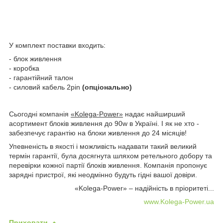
У комплект поставки входить:
- блок живлення
- коробка
- гарантійний талон
- силовий кабель 2pin
(опціонально)
Сьогодні компанія
«Kolega-Power»
надає найширший
асортимент блоків живлення до 90w в Україні. І як не хто -
забезпечує гарантію на блоки живлення до 24 місяців!
Упевненість в якості і можливість надавати такий великий
термін гарантії, була досягнута шляхом ретельного добору та
перевірки кожної партії блоків живлення. Компанія пропонує
зарядні пристрої, які неодмінно будуть гідні вашої довіри.
«Kolega-Power» – надійність в пріоритеті...
www.Kolega-Power.ua
Приховати