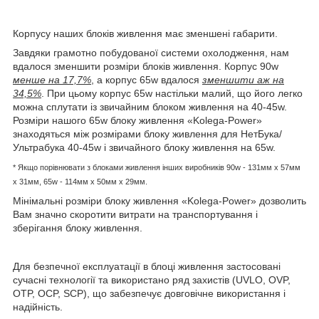
Корпусу наших блоків живлення має зменшені габарити.
Завдяки грамотно побудованої системи охолодження, нам
вдалося зменшити розміри блоків живлення. Корпус 90w
менше на 17,7%
, а корпус 65w вдалося
зменшити аж на
34,5%
. При цьому корпус 65w настільки малий, що його легко
можна сплутати із звичайним блоком живлення на 40-45w.
Розміри нашого 65w блоку живлення «Kolega-Power»
знаходяться між розмірами блоку живлення для НетБука/
Ультрабука 40-45w і звичайного блоку живлення на 65w.
* Якщо порівнювати з блоками живлення інших виробників
90w - 131мм x 57мм
x 31мм, 65w -
114мм х 50мм x 29мм.
Мінімальні розміри блоку живлення «Kolega-Power» дозволить
Вам значно скоротити витрати на транспортування і
зберігання блоку живлення.
Для безпечної експлуатації в блоці живлення застосовані
сучасні технології та використано ряд захистів (UVLO, OVP,
OTP, OCP, SCP), що забезпечує довговічне використання і
надійність.