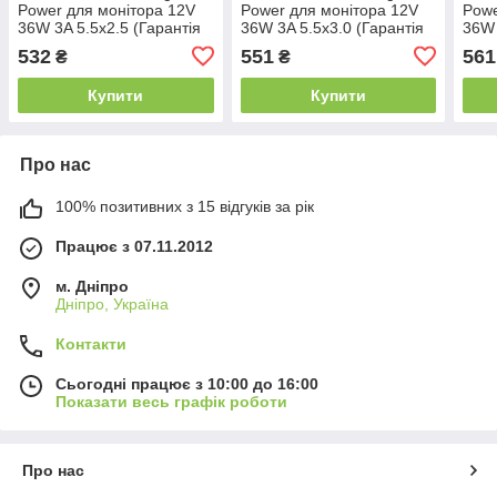
Power для монітора 12V
Power для монітора 12V
Powe
36W 3A 5.5x2.5 (Гарантія
36W 3A 5.5x3.0 (Гарантія
36W 
24 міс)
24 міс)
24 м
532
551
561
₴
₴
Купити
Купити
Про нас
100% позитивних з 15 відгуків за рік
Працює з 07.11.2012
м. Дніпро
Дніпро, Україна
Контакти
Сьогодні працює з 10:00 до 16:00
Показати весь графік роботи
Про нас