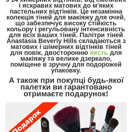
і яскравих матових до м'яких
пастельних відтінків. Це незамінна
колекція тіней для макіяжу для очей,
що забезпечує високу стійкість
кольору і регульовану інтенсивність
для всіх ваших тіней. Палітри тіней
Anastasia Beverly Hills
складаються з
матових і шімерних відтінків тіней
для повік, двосторонню
кисть
для
макіяжу та велике дзеркало,
поміщене в зручну для подорожей
упаковку.
А також при покупці будь-якої
палетки ви гарантовано
отримаєте подарунок!