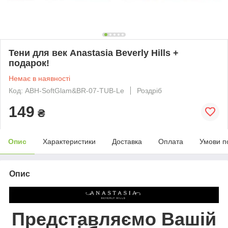
Тени для век Anastasia Beverly Hills +
подарок!
Немає в наявності
Код: ABH-SoftGlam&BR-07-TUB-Le
Роздріб
149
₴
Опис
Характеристики
Доставка
Оплата
Умови п
Опис
Представляємо Вашій