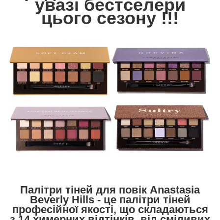
увазі бестселери
цього сезону !!!
Палітри тіней для повік
Anastasia
Beverly Hills
- це палітри тіней
професійної якості, що складаються
з 14 химерних відтінків, від сміливих