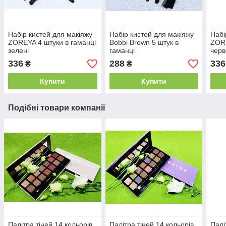
Набір кистей для макіяжу
Набір кистей для макіяжу
Набі
ZOREYA 4 штуки в гаманці
Bobbi Brown 5 штук в
ZORE
зелені
гаманці
черв
336
288
336
₴
₴
Купити
Купити
Подібні товари компанії
Палітра тіней 14 кольорів
Палітра тіней 14 кольорів
Палі