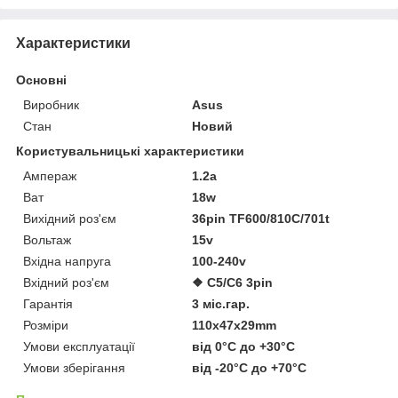
Характеристики
Основні
Виробник
Asus
Стан
Новий
Користувальницькі характеристики
Ампераж
1.2a
Ват
18w
Вихідний роз'єм
36pin TF600/810C/701t
Вольтаж
15v
Вхідна напруга
100-240v
Вхідний роз'єм
❖ C5/C6 3pin
Гарантія
3 міс.гар.
Розміри
110x47x29mm
Умови експлуатації
від 0°C до +30°C
Умови зберігання
від -20°C до +70°C