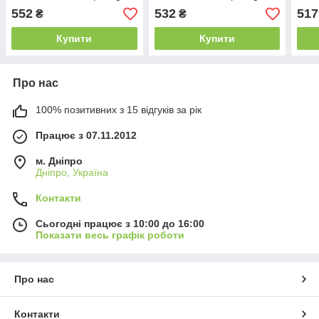
Power (A++)) 24 міс.гар.
Power (A++)) 24 міс.гар.
octa
552
532
517
₴
₴
міс.г
Купити
Купити
Про нас
100% позитивних з 15 відгуків за рік
Працює з 07.11.2012
м. Дніпро
Дніпро, Україна
Контакти
Сьогодні працює з 10:00 до 16:00
Показати весь графік роботи
Про нас
Контакти