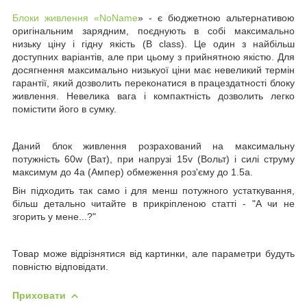
Блоки живлення
«NoName
» - є бюджетною альтернативою
оригінальним зарядним, поєднують в собі максимально
низьку ціну і гідну якість
(B class)
. Це один з найбільш
доступних варіантів, але при цьому з прийнятною якістю. Для
досягнення максимально низькуої ціни має невеликий термін
гарантії, який дозволить переконатися в працездатності блоку
живлення. Невелика вага і компактність дозволить легко
помістити його в сумку.
Даний блок живлення розрахований на максимальну
потужність
60w
(Ват)
, при напрузі
15
v
(Вольт)
і силі струму
максимум до
4a
(Ампер)
обмеження роз'єму до 1.5a.
Він підходить так само і для менш потужного устаткування,
більш детально читайте в прикріпленою статті - "А чи не
згорить у мене...?"
Товар може відрізнятися від картинки, але параметри будуть
повністю відповідати.
Приховати