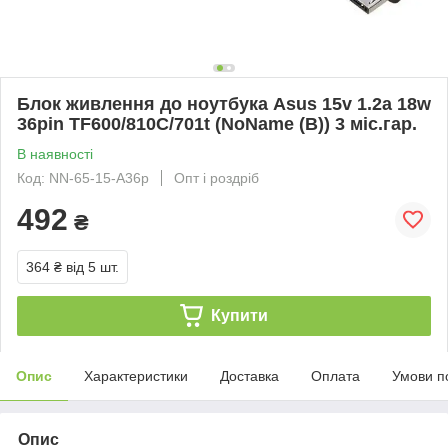
Блок живлення до ноутбука Asus 15v 1.2a 18w
36pin TF600/810C/701t (NoName (B)) 3 міс.гар.
В наявності
Код: NN-65-15-A36p
Опт і роздріб
492
₴
364 ₴
від 5 шт.
Купити
Опис
Характеристики
Доставка
Оплата
Умови п
Опис