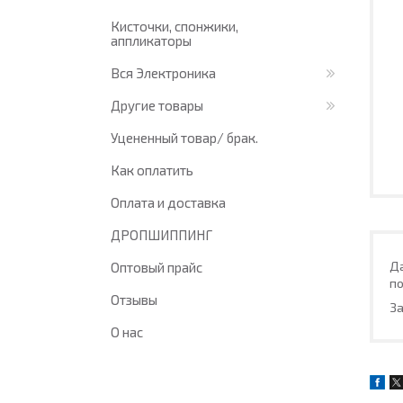
Кисточки, спонжики,
аппликаторы
Вся Электроника
Другие товары
Уцененный товар/ брак.
Как оплатить
Оплата и доставка
ДРОПШИППИНГ
Д
Оптовый прайс
по
Отзывы
За
О нас