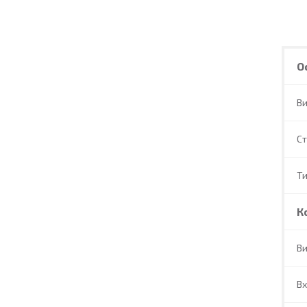
О
В
С
Т
К
Ви
Вх