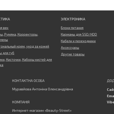
ЕТИКА
ЭЛЕКТРОНИКА
ля век
Блоки питания
ы, Румяна, Корректоры,
Карманы для SSD/HDD
ллеры
Кабели и переходники
тональный крем, уход за кожей
Аксессуары
 для губ
Другие товары
ки, Кисточки, Наборы кистей для
жа
Муравйова Антоніна Олександрівна
Интернет-магазин «Beauty-Street»