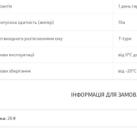
рантія
1 день га
опускна здатність (ампер)
10a
п вихідного роз'ясненнями єму
T-type
ови експлуатації
від 0°C д
ови зберігання
від -20°C
ІНФОРМАЦІЯ ДЛЯ ЗАМО
на:
28 ₴