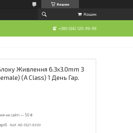
Кошик
Кошик
+380 (66) 120-99-99
Блоку Живлення 6.3x3.0mm З
emale) (A Class) 1 День Гар.
я на сайті — 50 ₴
дріб
Код:
AD-5521-6330