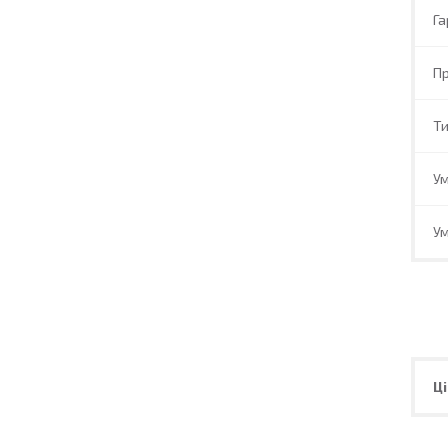
Га
Пр
Ти
Ум
Ум
Ці