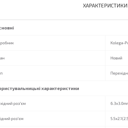
ХАРАКТЕРИСТИКИ
сновні
иробник
Kolega-P
тан
Новий
ип
Перехідн
ористувальницькі характеристики
хідний роз'єм
6.3x3.0m
ідний роз'єм
5.5x2.1(2