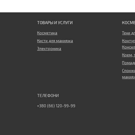
ТОВАРЫ И УСЛУГИ
КОСМ
Косметика
Тени д
Кисти для макияжа
Контур
Конси
Электроника
Крем, 
Помады
Спонжи
макия
+380 (66) 120-99-99