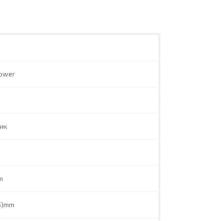
ower
ик
m
.5)mm