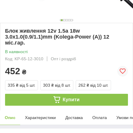
Блок живлення 12v 1.5a 18w
3.0x1.0(0.9/1.1)mm (Kolega-Power (A)) 12
міс.гар.
В наявності
Код: KP-65-12-3010
Опт і роздріб
452
₴
335 ₴
від 5 шт.
303 ₴
від 8 шт.
262 ₴
від 10 шт.
Купити
Опис
Характеристики
Доставка
Оплата
Умови п