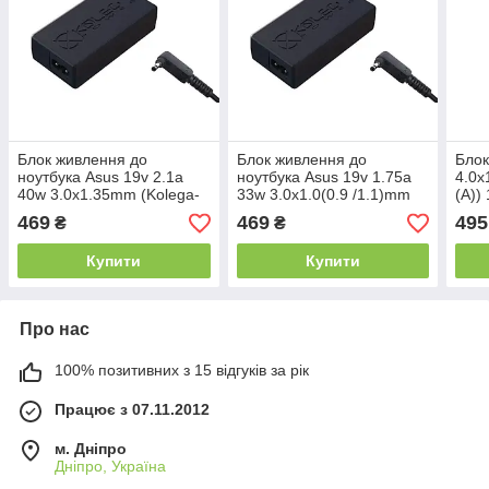
Блок живлення до
Блок живлення до
Блок
ноутбука Asus 19v 2.1a
ноутбука Asus 19v 1.75a
4.0x
40w 3.0x1.35mm (Kolega-
33w 3.0x1.0(0.9 /1.1)mm
(A)) 
Power (A)) 12 міс.гар.
(Kolega-Power (A)) 12
469
469
495
₴
₴
міс.гар.
Купити
Купити
Про нас
100% позитивних з 15 відгуків за рік
Працює з 07.11.2012
м. Дніпро
Дніпро, Україна