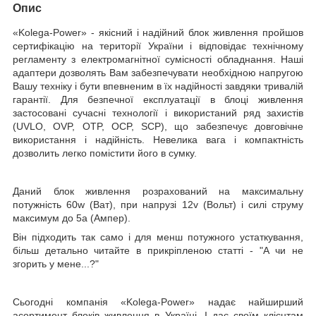
Опис
«Kolega-Power»
- якісний і надійний блок живлення пройшов
сертифікацію на території України і відповідає технічному
регламенту з електромагнітної сумісності обладнання. Наші
адаптери дозволять Вам забезпечувати необхідною напругою
Вашу техніку і бути впевненим в їх надійності завдяки тривалій
гарантії. Для безпечної експлуатації в блоці живлення
застосовані сучасні технології і використаний ряд захистів
(UVLO, OVP, OTP, OCP, SCP), що забезпечує довговічне
використання і надійність. Невелика вага і компактність
дозволить легко помістити його в сумку.
Даний блок живлення розрахований на максимальну
потужність
60w (Ват)
, при напрузі
12v
(Вольт)
і силі струму
максимум до
5a (Ампер).
Він підходить так само і для менш потужного устаткування,
більш детально читайте в прикріпленою статті - "А чи не
згорить у мене...?"
Сьогодні компанія
«Kolega-Power»
надає найширший
асортимент блоків живлення в Україні. І дає своїм клієнтам