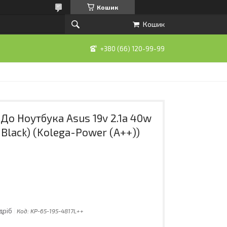
Кошик
Кошик
+380 (66) 120-99-99
о Ноутбука Asus 19v 2.1a 40w
 Black) (Kolega-Power (A++))
дріб
Код:
KP-65-195-4817L++