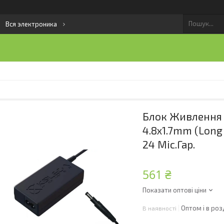
Вся электроника
Блок Живлення Д
4.8x1.7mm (long
24 Міс.гар.
561 ₴
Показати оптові ціни
Оптом і в роз
В наявності