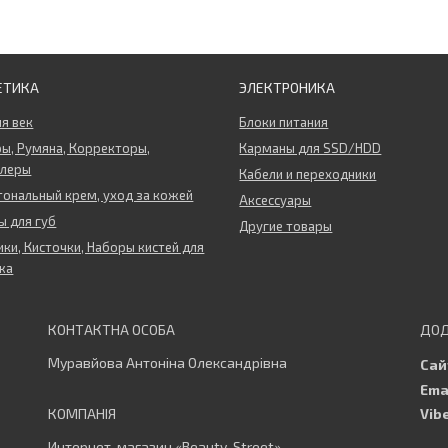
ЕТИКА
ЭЛЕКТРОНИКА
ля век
Блоки питания
ы, Румяна, Корректоры,
Карманы для SSD/HDD
ллеры
Кабели и переходники
тональный крем, уход за кожей
Аксессуары
 для губ
Другие товары
ки, Кисточки, Наборы кистей для
жа
Муравйова Антоніна Олександрівна
Интернет-магазин «Beauty-Street»