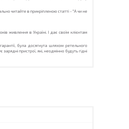
льно читайте в прикріпленою статті - "А чи не
в живлення в Україні. І дає своїм клієнтам
гарантії, була досягнута шляхом ретельного
 зарядні пристрої, які, неодмінно будуть гідні