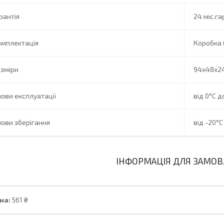
рантія
24 міс.га
омплектація
Коробка 
зміри
94x48x2
ови експлуатації
від 0°C д
ови зберігання
від -20°C
ІНФОРМАЦІЯ ДЛЯ ЗАМО
на:
561 ₴