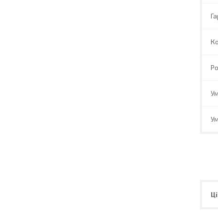
Га
К
Ро
Ум
Ум
Ці