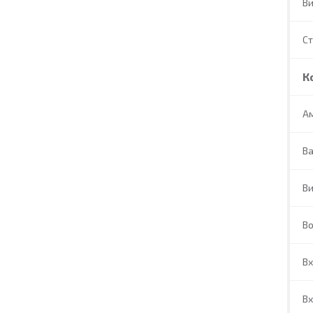
В
С
К
А
В
Ви
В
Вх
Вх