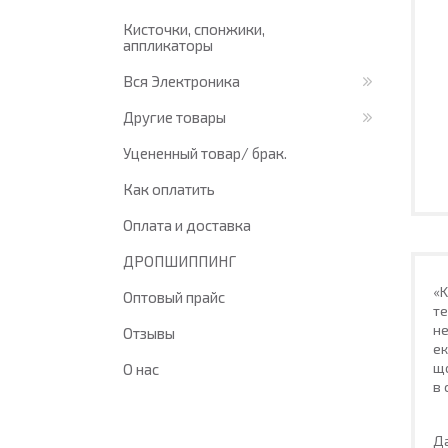
Кисточки, спонжики,
аппликаторы
Вся Электроника
Другие товары
Уцененный товар/ брак.
Как оплатить
Оплата и доставка
ДРОПШИППИНГ
«K
Оптовый прайс
те
не
Отзывы
ек
що
О нас
в 
Д