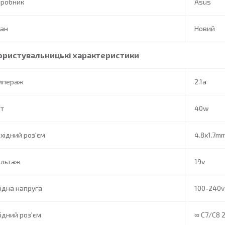
иробник
Asus
тан
Новий
ористувальницькі характеристики
мпераж
2.1a
ат
40w
хідний роз'єм
4.8x1.7mm
ольтаж
19v
ідна напруга
100-240v
ідний роз'єм
∞ C7/C8 2