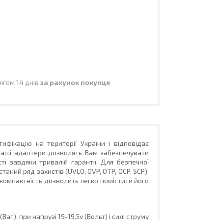
ягом 14 днів
за рахунок покупця
фікацію на території України і відповідає
 Наші адаптери дозволять Вам забезпечувати
і завдяки тривалій гарантії. Для безпечної
таний ряд захистів (UVLO, OVP, OTP, OCP, SCP),
 компактність дозволить легко помістити його
(Ват)
, при напрузі
19-19.5
v
(Вольт)
і силі струму