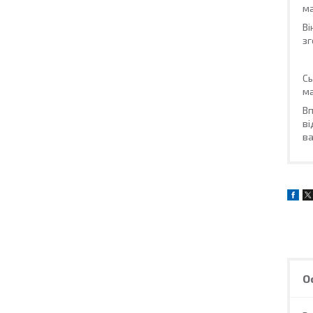
м
Ві
зг
Сь
ма
Вп
ві
ва
О