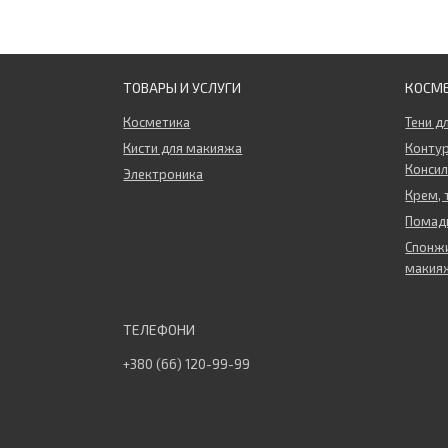
ТОВАРЫ И УСЛУГИ
КОСМ
Косметика
Тени д
Кисти для макияжа
Контур
Конси
Электроника
Крем, 
Помады
Спонжи
макия
+380 (66) 120-99-99