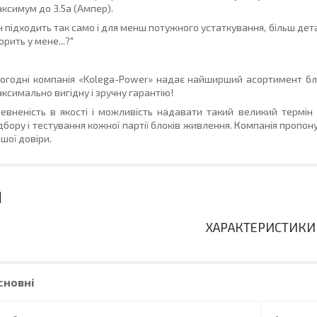
аксимум до
3.5
a
(Ампер).
н підходить так само і для менш потужного устаткування, більш дета
орить у мене...?"
огодні компанія
«Kolega-Power»
надає найширший асортимент блокі
ксимально вигідну і зручну гарантію!
евненість в якості і можливість надавати такий великий термін 
дбору і тестування кожної партії блоків живлення. Компанія пропонує
шої довіри.
ХАРАКТЕРИСТИКИ
сновні