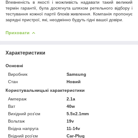
Впевненість в якості і можливість надавати такий великий
термін гарантії, була досягнута шляхом ретельного відбору і
тестування кожної партії блоків живлення. Компанія пропонує
зарядні пристрої, які, неодмінно будуть гідні вашої довіри.
Приховати
Характеристики
Основні
Виробник
Samsung
Стан
Новий
Користувальницькі характеристики
Ампераж
2.1a
Ват
40w
Вихідний роз'єм
5.5x2.1mm
Вольтаж
19v
Вхідна напруга
11-14v
Вхідний роз'єм
Car-Plug