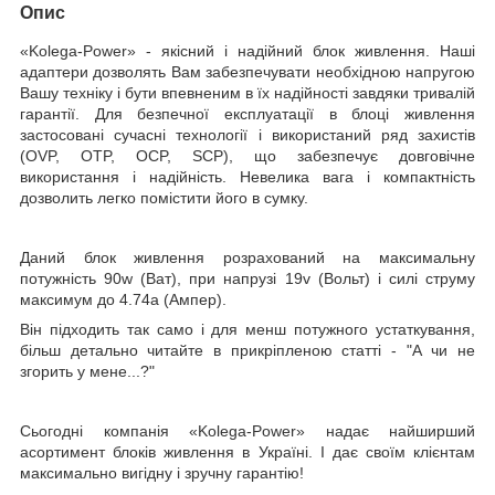
Опис
«Kolega-Power»
- якісний і надійний блок живлення. Наші
адаптери дозволять Вам забезпечувати необхідною напругою
Вашу техніку і бути впевненим в їх надійності завдяки тривалій
гарантії. Для безпечної експлуатації в блоці живлення
застосовані сучасні технології і використаний ряд захистів
(OVP, OTP, OCP, SCP), що забезпечує довговічне
використання і надійність. Невелика вага і компактність
дозволить легко помістити його в сумку.
Даний блок живлення розрахований на максимальну
потужність
90
w
(Ват)
, при напрузі
19
v
(Вольт)
і силі струму
максимум до
4.74a
(Ампер).
Він підходить так само і для менш потужного устаткування,
більш детально читайте в прикріпленою статті - "А чи не
згорить у мене...?"
Сьогодні компанія
«Kolega-Power»
надає найширший
асортимент блоків живлення в Україні. І дає своїм клієнтам
максимально вигідну і зручну гарантію!