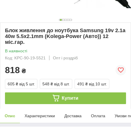
Блок живлення до ноутбука Samsung 19v 2.1a
40w 5.5x2.1mm (Kolega-Power (Авто)) 12
міс.гар.
В наявності
Код: KPC-90-19-5521
Опт і роздріб
818
₴
605 ₴
від 5 шт.
548 ₴
від 8 шт.
491 ₴
від 10 шт.
Купити
Опис
Характеристики
Доставка
Оплата
Умови п