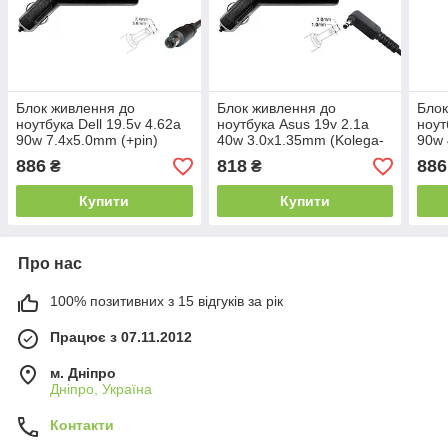
Блок живлення до
Блок живлення до
Блок
ноутбука Dell 19.5v 4.62a
ноутбука Asus 19v 2.1a
ноут
90w 7.4x5.0mm (+pin)
40w 3.0x1.35mm (Kolega-
90w 
(Kolega-Power (Авто)) 12
Power (Авто)) 12 міс.гар.
(Kol
886
818
886
₴
₴
міс.гар.
міс.г
Купити
Купити
Про нас
100% позитивних з 15 відгуків за рік
Працює з 07.11.2012
м. Дніпро
Дніпро, Україна
Контакти