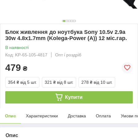
Блок живлення до ноутбука Sony 10.5v 2.9a
30w 4.8x1.7mm (Kolega-Power (A)) 12 міс.гар.
В наявності
Код: KP-65-105-4817
Опт і роздріб
479
₴
354 ₴
від 5 шт.
321 ₴
від 8 шт.
278 ₴
від 10 шт.
Купити
Опис
Характеристики
Доставка
Оплата
Умови п
Опис