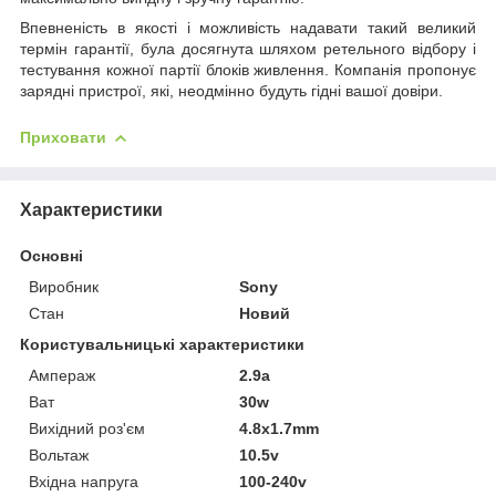
Впевненість в якості і можливість надавати такий великий
термін гарантії, була досягнута шляхом ретельного відбору і
тестування кожної партії блоків живлення. Компанія пропонує
зарядні пристрої, які, неодмінно будуть гідні вашої довіри.
Приховати
Характеристики
Основні
Виробник
Sony
Стан
Новий
Користувальницькі характеристики
Ампераж
2.9a
Ват
30w
Вихідний роз'єм
4.8x1.7mm
Вольтаж
10.5v
Вхідна напруга
100-240v