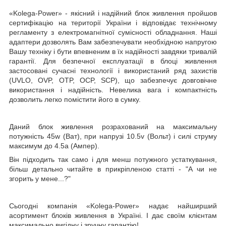
«Kolega-Power»
- якісний і надійний блок живлення пройшов
сертифікацію на території України і відповідає технічному
регламенту з електромагнітної сумісності обладнання. Наші
адаптери дозволять Вам забезпечувати необхідною напругою
Вашу техніку і бути впевненим в їх надійності завдяки тривалій
гарантії. Для безпечної експлуатації в блоці живлення
застосовані сучасні технології і використаний ряд захистів
(UVLO, OVP, OTP, OCP, SCP), що забезпечує довговічне
використання і надійність. Невелика вага і компактність
дозволить легко помістити його в сумку.
Даний блок живлення розрахований на максимальну
потужність
45w
(Ват)
, при напрузі
10.5v
(Вольт)
і силі струму
максимум до
4.5a
(Ампер).
Він підходить так само і для менш потужного устаткування,
більш детально читайте в прикріпленою статті - "А чи не
згорить у мене...?"
Сьогодні компанія
«Kolega-Power»
надає найширший
асортимент блоків живлення в Україні. І дає своїм клієнтам
максимально вигідну і зручну гарантію!