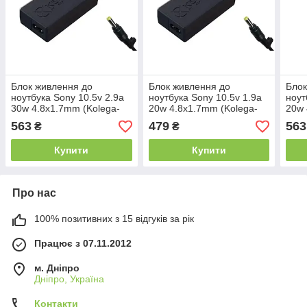
Блок живлення до
Блок живлення до
Блок
ноутбука Sony 10.5v 2.9a
ноутбука Sony 10.5v 1.9a
ноут
30w 4.8x1.7mm (Kolega-
20w 4.8x1.7mm (Kolega-
20w 
Power (A++)) 24 міс.гар.
Power (A)) 12 міс.гар.
Powe
563
479
563
₴
₴
Купити
Купити
Про нас
100% позитивних з 15 відгуків за рік
Працює з 07.11.2012
м. Дніпро
Дніпро, Україна
Контакти