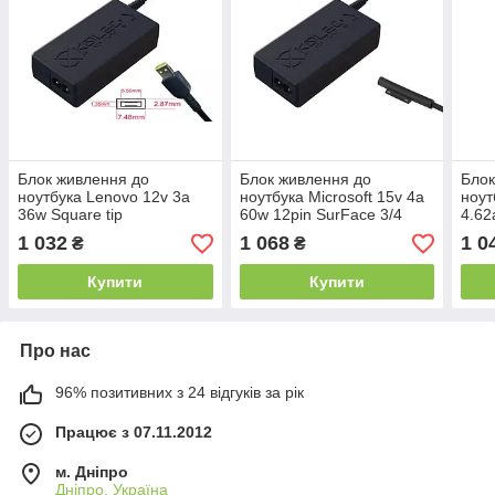
Блок живлення до
Блок живлення до
Блок
ноутбука Lenovo 12v 3a
ноутбука Microsoft 15v 4a
ноут
36w Square tip
60w 12pin SurFace 3/4
4.62
7.50x2.89mm (NO pin)
(Kolega-Power (A++)) 24
(Kol
1 032
1 068
1 0
₴
₴
(Kolega-Power (A++)) 24
міс.гар.
міс.г
міс.гар.
Купити
Купити
Про нас
96% позитивних з 24 відгуків за рік
Працює з 07.11.2012
м. Дніпро
Дніпро, Україна