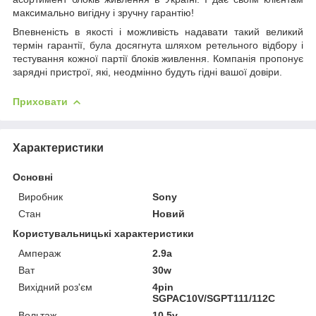
максимально вигідну і зручну гарантію!
Впевненість в якості і можливість надавати такий великий
термін гарантії, була досягнута шляхом ретельного відбору і
тестування кожної партії блоків живлення. Компанія пропонує
зарядні пристрої, які, неодмінно будуть гідні вашої довіри.
Приховати
Характеристики
Основні
Виробник
Sony
Стан
Новий
Користувальницькі характеристики
Ампераж
2.9a
Ват
30w
Вихідний роз'єм
4pin
SGPAC10V/SGPT111/112C
Вольтаж
10.5v