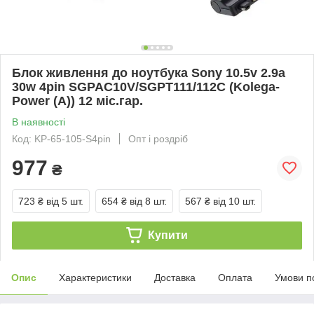
Блок живлення до ноутбука Sony 10.5v 2.9a
30w 4pin SGPAC10V/SGPT111/112C (Kolega-
Power (A)) 12 міс.гар.
В наявності
Код: KP-65-105-S4pin
Опт і роздріб
977
₴
723 ₴
від 5 шт.
654 ₴
від 8 шт.
567 ₴
від 10 шт.
Купити
Опис
Характеристики
Доставка
Оплата
Умови п