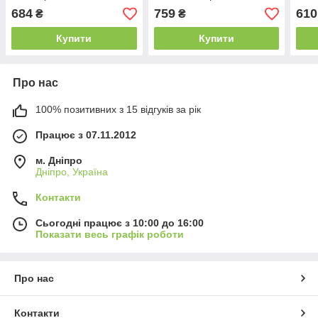
(NoName (B)) 3 міс.гар.
3/4 (NoName (B)) 3
5pin
684
759
610
₴
₴
міс.гар.
міс.г
Купити
Купити
Про нас
100% позитивних з 15 відгуків за рік
Працює з 07.11.2012
м. Дніпро
Дніпро, Україна
Контакти
Сьогодні працює з 10:00 до 16:00
Показати весь графік роботи
Про нас
Контакти