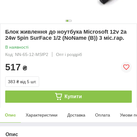
Блок живлення до ноутбука Microsoft 12v 2a
24w 5pin SurFace 1/2 (NoName (B)) 3 міс.гар.
В наявності
Код: NN-65-12-MSfP2
Опт і роздріб
517
₴
383 ₴
від 5 шт.
Купити
Опис
Характеристики
Доставка
Оплата
Умови п
Опис