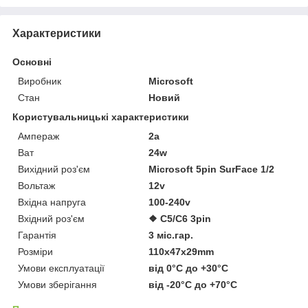
Характеристики
Основні
Виробник
Microsoft
Стан
Новий
Користувальницькі характеристики
Ампераж
2a
Ват
24w
Вихідний роз'єм
Microsoft 5pin SurFace 1/2
Вольтаж
12v
Вхідна напруга
100-240v
Вхідний роз'єм
❖ C5/C6 3pin
Гарантія
3 міс.гар.
Розміри
110x47x29mm
Умови експлуатації
від 0°C до +30°C
Умови зберігання
від -20°C до +70°C