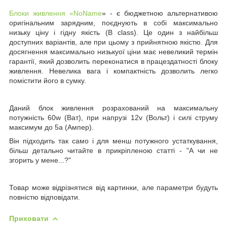
Блоки живлення
«NoName
» - є бюджетною альтернативою
оригінальним зарядним, поєднують в собі максимально
низьку ціну і гідну якість
(B class)
. Це один з найбільш
доступних варіантів, але при цьому з прийнятною якістю. Для
досягнення максимально низькуої ціни має невеликий термін
гарантії, який дозволить переконатися в працездатності блоку
живлення. Невелика вага і компактність дозволить легко
помістити його в сумку.
Даний блок живлення розрахований на максимальну
потужність
60w (Ват)
, при напрузі
12v
(Вольт)
і силі струму
максимум до
5a (Ампер).
Він підходить так само і для менш потужного устаткування,
більш детально читайте в прикріпленою статті - "А чи не
згорить у мене...?"
Товар може відрізнятися від картинки, але параметри будуть
повністю відповідати.
Приховати