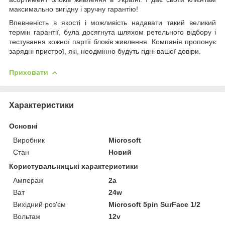
максимально вигідну і зручну гарантію!
Впевненість в якості і можливість надавати такий великий
термін гарантії, була досягнута шляхом ретельного відбору і
тестування кожної партії блоків живлення. Компанія пропонує
зарядні пристрої, які, неодмінно будуть гідні вашої довіри.
Приховати
Характеристики
Основні
Виробник
Microsoft
Стан
Новий
Користувальницькі характеристики
Ампераж
2a
Ват
24w
Вихідний роз'єм
Microsoft 5pin SurFace 1/2
Вольтаж
12v