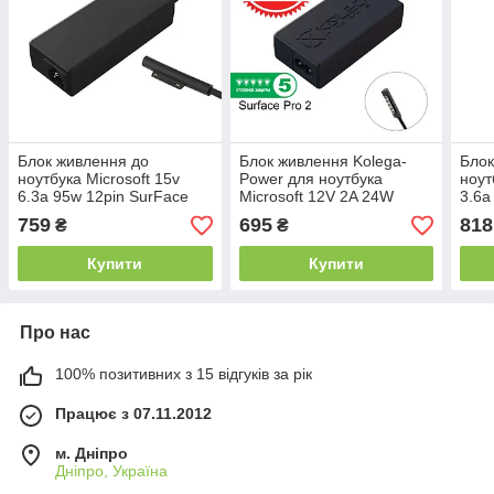
Блок живлення до
Блок живлення Kolega-
Блок
ноутбука Microsoft 15v
Power для ноутбука
ноут
6.3a 95w 12pin SurFace
Microsoft 12V 2A 24W
3.6a
3/4 (NoName (B)) 3
Microsoft Surface Pro 2
(Kol
759
695
818
₴
₴
міс.гар.
5Pin (Гарантія 12 міс)
міс.г
Купити
Купити
Про нас
100% позитивних з 15 відгуків за рік
Працює з 07.11.2012
м. Дніпро
Дніпро, Україна