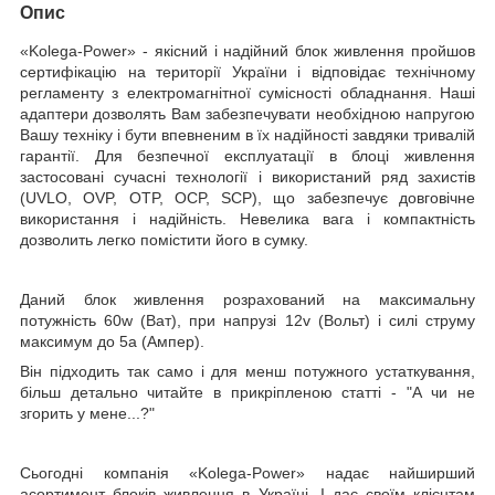
Опис
«Kolega-Power»
- якісний і надійний блок живлення пройшов
сертифікацію на території України і відповідає технічному
регламенту з електромагнітної сумісності обладнання. Наші
адаптери дозволять Вам забезпечувати необхідною напругою
Вашу техніку і бути впевненим в їх надійності завдяки тривалій
гарантії. Для безпечної експлуатації в блоці живлення
застосовані сучасні технології і використаний ряд захистів
(UVLO, OVP, OTP, OCP, SCP), що забезпечує довговічне
використання і надійність. Невелика вага і компактність
дозволить легко помістити його в сумку.
Даний блок живлення розрахований на максимальну
потужність
60w (Ват)
, при напрузі
12v
(Вольт)
і силі струму
максимум до
5a (Ампер).
Він підходить так само і для менш потужного устаткування,
більш детально читайте в прикріпленою статті - "А чи не
згорить у мене...?"
Сьогодні компанія
«Kolega-Power»
надає найширший
асортимент блоків живлення в Україні. І дає своїм клієнтам