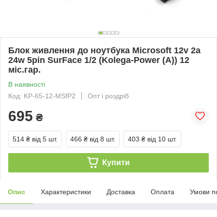
Блок живлення до ноутбука Microsoft 12v 2a
24w 5pin SurFace 1/2 (Kolega-Power (A)) 12
міс.гар.
В наявності
Код: KP-65-12-MSfP2
Опт і роздріб
695
₴
514 ₴
від 5 шт.
466 ₴
від 8 шт.
403 ₴
від 10 шт.
Купити
Опис
Характеристики
Доставка
Оплата
Умови п