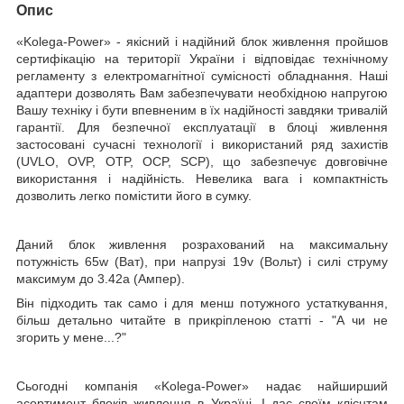
Опис
«Kolega-Power»
- якісний і надійний блок живлення пройшов
сертифікацію на території України і відповідає технічному
регламенту з електромагнітної сумісності обладнання. Наші
адаптери дозволять Вам забезпечувати необхідною напругою
Вашу техніку і бути впевненим в їх надійності завдяки тривалій
гарантії. Для безпечної експлуатації в блоці живлення
застосовані сучасні технології і використаний ряд захистів
(UVLO, OVP, OTP, OCP, SCP), що забезпечує довговічне
використання і надійність. Невелика вага і компактність
дозволить легко помістити його в сумку.
Даний блок живлення розрахований на максимальну
потужність
65w
(Ват)
, при напрузі
19
v
(Вольт)
і силі струму
максимум до
3.42a
(Ампер).
Він підходить так само і для менш потужного устаткування,
більш детально читайте в прикріпленою статті - "А чи не
згорить у мене...?"
Сьогодні компанія
«Kolega-Power»
надає найширший
асортимент блоків живлення в Україні. І дає своїм клієнтам