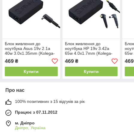
Блок живлення до
Блок живлення до
Блок
ноутбука Asus 19v 2.1a
ноутбука HP 19v 3.42a
ноут
40w 3.0x1.35mm (Kolega-
65w 4.0x1.7mm (Kolega-
65w 
Power (A)) 12 міс.гар.
Power (A)) 12 міс.гар.
(Kol
469
469
469
₴
₴
міс.г
Купити
Купити
Про нас
100% позитивних з 15 відгуків за рік
Працює з 07.11.2012
м. Дніпро
Дніпро, Україна