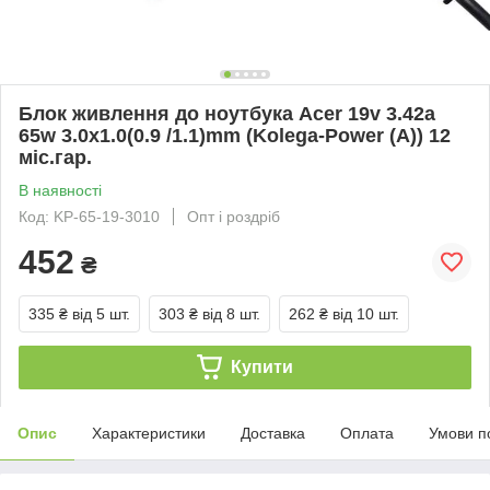
Блок живлення до ноутбука Acer 19v 3.42a
65w 3.0x1.0(0.9 /1.1)mm (Kolega-Power (A)) 12
міс.гар.
В наявності
Код: KP-65-19-3010
Опт і роздріб
452
₴
335 ₴
від 5 шт.
303 ₴
від 8 шт.
262 ₴
від 10 шт.
Купити
Опис
Характеристики
Доставка
Оплата
Умови п