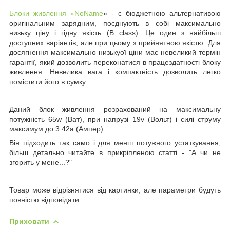
Блоки живлення
«NoName
» - є бюджетною альтернативою
оригінальним зарядним, поєднують в собі максимально
низьку ціну і гідну якість
(B class)
. Це один з найбільш
доступних варіантів, але при цьому з прийнятною якістю. Для
досягнення максимально низькуої ціни має невеликий термін
гарантії, який дозволить переконатися в працездатності блоку
живлення. Невелика вага і компактність дозволить легко
помістити його в сумку.
Даний блок живлення розрахований на максимальну
потужність
65w
(Ват)
, при напрузі
19
v
(Вольт)
і силі струму
максимум до
3.42
a
(Ампер).
Він підходить так само і для менш потужного устаткування,
більш детально читайте в прикріпленою статті - "А чи не
згорить у мене...?"
Товар може відрізнятися від картинки, але параметри будуть
повністю відповідати.
Приховати