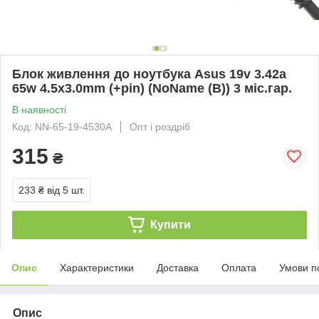
Блок живлення до ноутбука Asus 19v 3.42a
65w 4.5x3.0mm (+pin) (NoName (B)) 3 міс.гар.
В наявності
Код: NN-65-19-4530A
Опт і роздріб
315
₴
233 ₴
від 5 шт.
Купити
Опис
Характеристики
Доставка
Оплата
Умови п
Опис