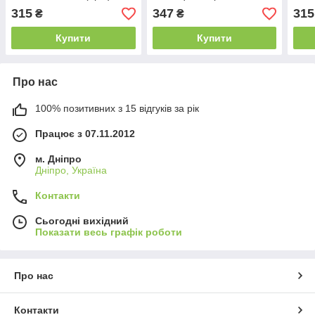
(NoName (B)) 3 міс.гар.
11.0x4.5mm (+pin)
(NoN
315
347
315
₴
₴
(NoName (B)) 3 міс.гар.
Купити
Купити
Про нас
100% позитивних з 15 відгуків за рік
Працює з 07.11.2012
м. Дніпро
Дніпро, Україна
Контакти
Сьогодні вихідний
Показати весь графік роботи
Про нас
Контакти