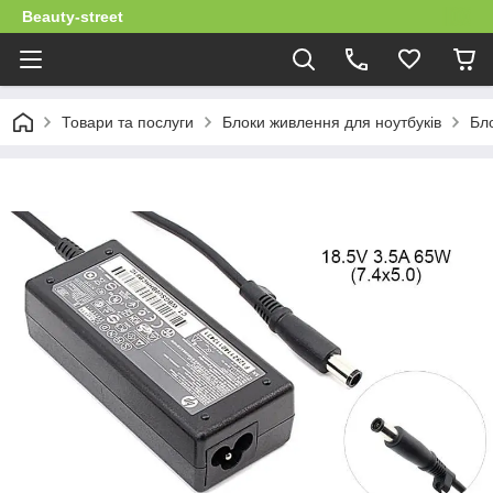
Beauty-street
Товари та послуги
Блоки живлення для ноутбуків
Бло