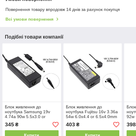
Повернення товару впродовж 14 днів за рахунок покупця
Всі умови повернення
Подібні товари компанії
Блок живлення до
Блок живлення до
Блок
ноутбука Samsung 19v
ноутбука Fujitsu 16v 3.36a
ноут
4.74a 90w 5.5x3.0 or
54w 6.0x4.4 or 6.5x4.0mm
92w 
5.0x3.0mm (+pin) (Як
(+pin) (Оригінал) 1 день
(+pi
345
403
398
₴
₴
оригінал) 1 день гар.
гар.
гар.
Купити
Купити