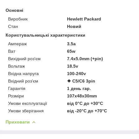
Основні
Виробник
Hewlett Packard
Стан
Новий
Користувальницькі характеристики
Ампераж
3.5a
Ват
65w
Вихідний роз'єм
7.4x5.0mm (+pin)
Вольтаж
18.5v
Вхідна напруга
100-240v
Вхідний роз'єм
❖ C5/C6 3pin
Гарантія
1 день гар.
Розміри
107x48x30mm
Умови експлуатації
від 0°C до +30°C
Умови зберігання
від -20°C до +70°C
Приховати