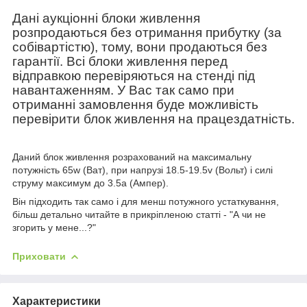
Дані
аукціонні
блоки живлення
розпродаються без отримання прибутку
(за
собівартістю)
, тому, вони продаються без
гарантії. Всі блоки живлення перед
відправкою перевіряються на стенді під
навантаженням. У Вас так само при
отриманні замовлення буде можливість
перевірити блок живлення на працездатність.
Даний блок живлення розрахований на максимальну
потужність
65
w
(Ват)
, при напрузі
18.5-19.5
v
(Вольт)
і силі
струму максимум до
3.5
a
(Ампер).
Він підходить так само і для менш потужного устаткування,
більш детально читайте в прикріпленою статті - "А чи не
згорить у мене...?"
Приховати
Характеристики