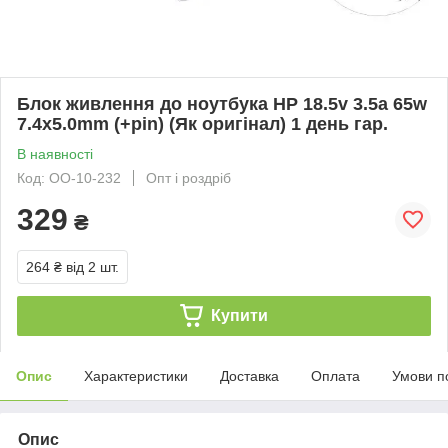
Блок живлення до ноутбука HP 18.5v 3.5a 65w
7.4x5.0mm (+pin) (Як оригінал) 1 день гар.
В наявності
Код: ОО-10-232
Опт і роздріб
329
₴
264 ₴
від 2 шт.
Купити
Опис
Характеристики
Доставка
Оплата
Умови п
Опис