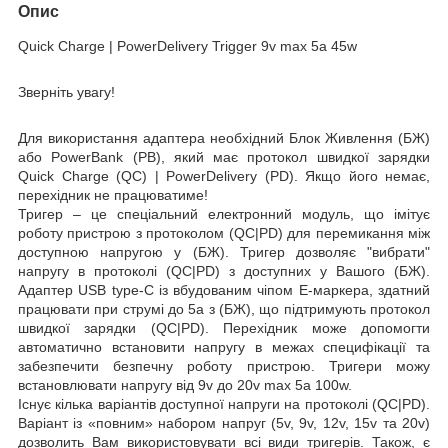
Опис
Quick Charge |
PowerDelivery Trigger 9
v max 5a 45
w
Зверніть увагу!
Для використання адаптера необхідний
Блок Ж
ивлення (БЖ
)
або
PowerBank (PB)
, який має протокол швидкої зарядки
Quick Charge (QC)
|
PowerDelivery (PD)
.
Якщо його немає,
перехідник не працюватиме!
Тригер –
це спеціальний електронний модуль, що імітує
роботу пристрою з протоколом (QC|PD) для перемикання між
доступною напругою у (БЖ). Тригер дозволяє
"вибрати"
напругу в протоколі (QC|PD) з доступних у Вашого (БЖ).
Адаптер USB type-C із вбудованим чіпом E-маркера, здатний
працювати при струмі
до 5a
з (БЖ), що підтримують протокол
швидкої зарядки (QC|PD). Перехідник може допомогти
автоматично встановити напругу в межах специфікації та
забезпечити безпечну роботу пристрою. Тригери можу
встановлювати напругу від
9v
до 20v
max 5a
100w
.
Існує кілька варіантів доступної напруги на протоколі (QC|PD).
Варіант із «повним» набором напруг (5v, 9v, 12v, 15v та 20v)
дозволить Вам використовувати всі види тригерів. Також, є