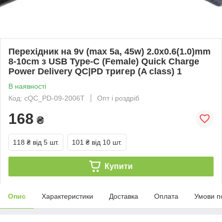
Перехідник на 9v (max 5a, 45w) 2.0x0.6(1.0)mm
8-10cm з USB Type-C (Female) Quick Charge
Power Delivery QC|PD тригер (A class) 1
В наявності
Код: cQC_PD-09-2006T
Опт і роздріб
168
₴
118 ₴
від 5 шт.
101 ₴
від 10 шт.
Купити
Опис
Характеристики
Доставка
Оплата
Умови п