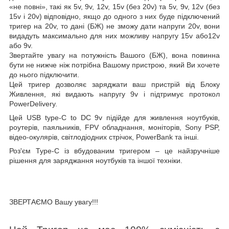
«не повні», такі як 5v, 9v, 12v, 15v (без 20v) та 5v, 9v, 12v (без
15v і 20v) відповідно, якщо до одного з них буде підключений
тригер на 20v, то дані (БЖ) не зможу дати напруги 20v, вони
видадуть максимально для них можливу напругу 15v або12v
або 9v.
Звертайте увагу на потужність Вашого (БЖ), вона повинна
бути не нижче ніж потрібна Вашому пристрою, який Ви хочете
до нього підключити.
Цей тригер дозволяє заряджати ваш пристрій від Блоку
Живлення, які видають напругу 9v і підтримує протокол
PowerDelivery.
Цей
USB type-C to DC 9
v
підійде для живлення ноутбуків,
роутерів, паяльників, FPV обладнання, моніторів, Sony PSP,
відео-окулярів, світлодіодних стрічок, PowerBank та інші.
Роз'єм Type-C із вбудованим тригером – це найзручніше
рішення для заряджання ноутбуків та іншої техніки.
ЗВЕРТАЄМО Вашу увагу!!!