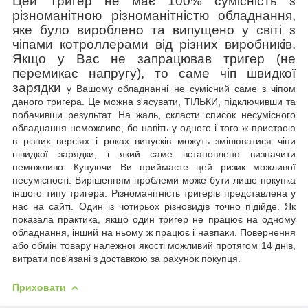
Цей Тригер не має 100% сумісність з
різноманітною різноманітністю обладнання,
яке було вироблено та випущено у світі з
чіпами котроллерами від різних виробників.
Якщо у Вас не запрацював тригер (не
перемикає напругу), то саме чіп швидкої
зарядки
у Вашому обладнанні не сумісний саме з чіпом
даного тригера. Це можна з'ясувати, ТІЛЬКИ, підключивши та
побачивши результат. На жаль, скласти список несумісного
обладнання неможливо, бо
навіть у одного і того ж пристрою
в різних версіях і роках випусків можуть змінюватися чіпи
швидкої зарядки, і який саме встановлено визначити
неможливо. Купуючи Ви приймаєте цей ризик можливої
несумісності. Вирішенням проблеми може бути лише покупка
іншого типу тригера. Різноманітність тригерів представлена у
нас на сайті. Один із чотирьох різновидів точно підійде. Як
показала практика, якщо один тригер не працює на одному
обладнання, інший на ньому ж працює і навпаки.
Повернення
або обмін товару належної якості можливий
протягом 14 днів,
витрати пов'язані з доставкою за рахунок покупця.
Приховати