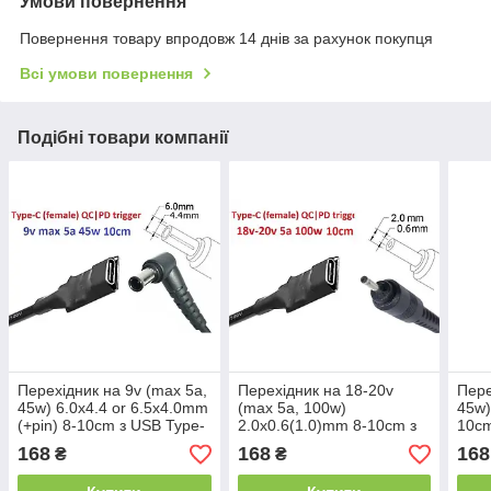
Умови повернення
Повернення товару впродовж 14 днів за рахунок покупця
Всі умови повернення
Подібні товари компанії
Перехідник на 9v (max 5a,
Перехідник на 18-20v
Пере
45w) 6.0x4.4 or 6.5x4.0mm
(max 5a, 100w)
45w)
(+pin) 8-10cm з USB Type-
2.0x0.6(1.0)mm 8-10cm з
10cm
C (Female) Quick Charge
USB Type-C (Female)
(Fem
168
168
168
₴
₴
Power Delivery QC|PD
Quick Charge Power
Powe
тригер
Delivery QC|PD тригер (A
триг