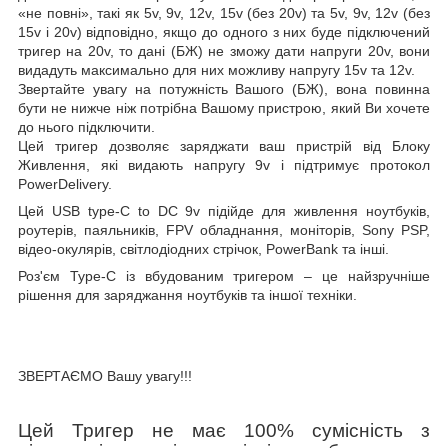
«не повні», такі як 5v, 9v, 12v, 15v (без 20v) та 5v, 9v, 12v (без
15v і 20v) відповідно, якщо до одного з них буде підключений
тригер на 20v, то дані (БЖ) не зможу дати напруги 20v, вони
видадуть максимально для них можливу напругу 15v та 12v.
Звертайте увагу на потужність Вашого (БЖ), вона повинна
бути не нижче ніж потрібна Вашому пристрою, який Ви хочете
до нього підключити.
Цей тригер дозволяє заряджати ваш пристрій від Блоку
Живлення, які видають напругу 9v і підтримує протокол
PowerDelivery.
Цей
USB type-C to DC 9
v
підійде для живлення ноутбуків,
роутерів, паяльників, FPV обладнання, моніторів, Sony PSP,
відео-окулярів, світлодіодних стрічок, PowerBank та інші.
Роз'єм Type-C із вбудованим тригером – це найзручніше
рішення для заряджання ноутбуків та іншої техніки.
ЗВЕРТАЄМО Вашу увагу!!!
Цей Тригер не має 100% сумісність з