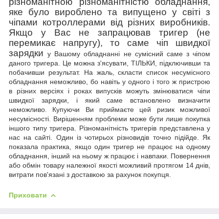
різноманітною різноманітністю обладнання,
яке було вироблено та випущено у світі з
чіпами котроллерами від різних виробників.
Якщо у Вас не запрацював тригер (не
перемикає напругу), то саме чіп швидкої
зарядки
у Вашому обладнанні не сумісний саме з чіпом
даного тригера. Це можна з'ясувати, ТІЛЬКИ, підключивши та
побачивши результат. На жаль, скласти список несумісного
обладнання неможливо, бо
навіть у одного і того ж пристрою
в різних версіях і роках випусків можуть змінюватися чіпи
швидкої зарядки, і який саме встановлено визначити
неможливо. Купуючи Ви приймаєте цей ризик можливої
несумісності. Вирішенням проблеми може бути лише покупка
іншого типу тригера. Різноманітність тригерів представлена у
нас на сайті. Один із чотирьох різновидів точно підійде. Як
показала практика, якщо один тригер не працює на одному
обладнання, інший на ньому ж працює і навпаки.
Повернення
або обмін товару належної якості можливий
протягом 14 днів,
витрати пов'язані з доставкою за рахунок покупця.
Приховати