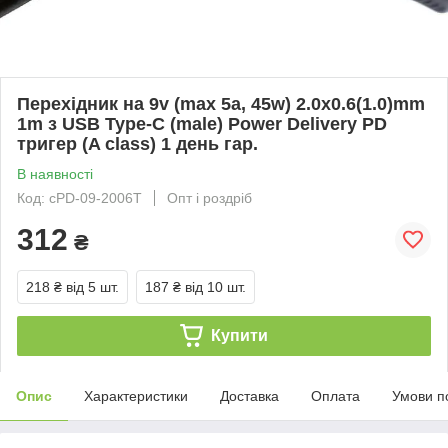
Перехідник на 9v (max 5a, 45w) 2.0x0.6(1.0)mm
1m з USB Type-C (male) Power Delivery PD
тригер (A class) 1 день гар.
В наявності
Код: cPD-09-2006T
Опт і роздріб
312
₴
218 ₴
від 5 шт.
187 ₴
від 10 шт.
Купити
Опис
Характеристики
Доставка
Оплата
Умови п