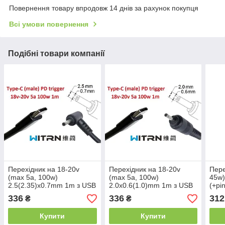
Повернення товару впродовж 14 днів за рахунок покупця
Всі умови повернення
Подібні товари компанії
Перехідник на 18-20v
Перехідник на 18-20v
Пере
(max 5a, 100w)
(max 5a, 100w)
45w)
2.5(2.35)x0.7mm 1m з USB
2.0x0.6(1.0)mm 1m з USB
(+pi
Type-C (male) Power
Type-C (male) Power
(mal
336
336
312
₴
₴
Delivery PD (WITRN)
Delivery PD (WITRN)
триг
тригер (A class) 1 день
тригер (A class) 1 день
гар.
Купити
Купити
гар.
гар.