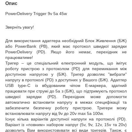
Опис
PowerDelivery Trigger 9
v 5a 45
w
Зверніть увагу!
Для використання адаптера необхідний
Блок Ж
ивлення (БЖ
)
або
PowerBank (PB)
, який має протокол швидкої зарядки
PowerDelivery (PD)
.
Якщо його немає, перехідник не
працюватиме!
Тригер –
це спеціальний електронний модуль, що імітує
роботу пристрою з протоколом (PD) для перемикання між
доступною напругою у (БЖ). Тригер дозволяє
"вибрати"
напругу в протоколі (PD) з доступних у Вашого (БЖ). Адаптер
USB type-C із вбудованим чіпом E-маркера, здатний
працювати при струмі
до 5a
з (БЖ), що підтримують протокол
швидкої зарядки (PD). Перехідник може допомогти
автоматично встановити напругу в межах специфікації та
забезпечити безпечну роботу пристрою. Тригери можу
встановлювати напругу від
9v
до 20v
max 5a
100w
.
Існує кілька варіантів доступної напруги на протоколі (PD).
Варіант із «повним» набором напруг (5v, 9v, 12v, 15v та 20v)
дозволить Вам використовувати всі види тригерів. Також, є