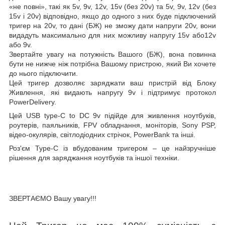
«не повні», такі як 5v, 9v, 12v, 15v (без 20v) та 5v, 9v, 12v (без
15v і 20v) відповідно, якщо до одного з них буде підключений
тригер на 20v, то дані (БЖ) не зможу дати напруги 20v, вони
видадуть максимально для них можливу напругу 15v або12v
або 9v.
Звертайте увагу на потужність Вашого (БЖ), вона повинна
бути не нижче ніж потрібна Вашому пристрою, який Ви хочете
до нього підключити.
Цей тригер дозволяє заряджати ваш пристрій від Блоку
Живлення, які видають напругу 9v і підтримує протокол
PowerDelivery.
Цей
USB type-C to DC 9
v
підійде для живлення ноутбуків,
роутерів, паяльників, FPV обладнання, моніторів, Sony PSP,
відео-окулярів, світлодіодних стрічок, PowerBank та інші.
Роз'єм Type-C із вбудованим тригером – це найзручніше
рішення для заряджання ноутбуків та іншої техніки.
ЗВЕРТАЄМО Вашу увагу!!!