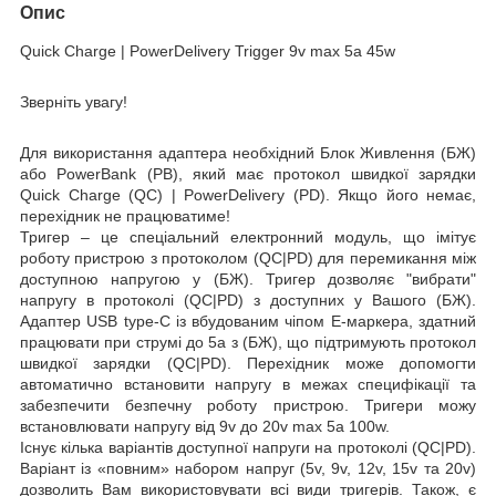
Опис
Quick Charge |
PowerDelivery Trigger 9
v max 5a 45
w
Зверніть увагу!
Для використання адаптера необхідний
Блок Ж
ивлення (БЖ
)
або
PowerBank (PB)
, який має протокол швидкої зарядки
Quick Charge (QC)
|
PowerDelivery (PD)
.
Якщо його немає,
перехідник не працюватиме!
Тригер –
це спеціальний електронний модуль, що імітує
роботу пристрою з протоколом (QC|PD) для перемикання між
доступною напругою у (БЖ). Тригер дозволяє
"вибрати"
напругу в протоколі (QC|PD) з доступних у Вашого (БЖ).
Адаптер USB type-C із вбудованим чіпом E-маркера, здатний
працювати при струмі
до 5a
з (БЖ), що підтримують протокол
швидкої зарядки (QC|PD). Перехідник може допомогти
автоматично встановити напругу в межах специфікації та
забезпечити безпечну роботу пристрою. Тригери можу
встановлювати напругу від
9v
до 20v
max 5a
100w
.
Існує кілька варіантів доступної напруги на протоколі (QC|PD).
Варіант із «повним» набором напруг (5v, 9v, 12v, 15v та 20v)
дозволить Вам використовувати всі види тригерів. Також, є