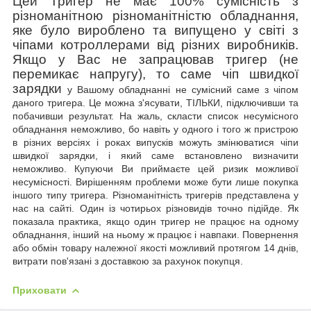
Цей Тригер не має 100% сумісність з
різноманітною різноманітністю обладнання,
яке було вироблено та випущено у світі з
чіпами котроллерами від різних виробників.
Якщо у Вас не запрацював тригер (не
перемикає напругу), то саме чіп швидкої
зарядки
у Вашому обладнанні не сумісний саме з чіпом
даного тригера. Це можна з'ясувати, ТІЛЬКИ, підключивши та
побачивши результат. На жаль, скласти список несумісного
обладнання неможливо, бо
навіть у одного і того ж пристрою
в різних версіях і роках випусків можуть змінюватися чіпи
швидкої зарядки, і який саме встановлено визначити
неможливо. Купуючи Ви приймаєте цей ризик можливої
несумісності. Вирішенням проблеми може бути лише покупка
іншого типу тригера. Різноманітність тригерів представлена у
нас на сайті. Один із чотирьох різновидів точно підійде. Як
показала практика, якщо один тригер не працює на одному
обладнання, інший на ньому ж працює і навпаки.
Повернення
або обмін товару належної якості можливий
протягом 14 днів,
витрати пов'язані з доставкою за рахунок покупця.
Приховати