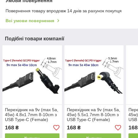
Умови повернення
Повернення товару впродовж 14 днів за рахунок покупця
Всі умови повернення
Подібні товари компанії
Перехідник на 9v (max 5a,
Перехідник на 9v (max 5a,
Пере
45w) 4.8x1.7mm 8-10cm з
45w) 5.5x1.7mm 8-10cm з
45w)
USB Type-C (Female)
USB Type-C (Female)
USB 
Quick Charge Power
Quick Charge Power
Quic
168
168
168
₴
₴
Delivery QC|PD тригер (A
Delivery QC|PD тригер (A
Deli
class) 1 день
class) 1 день
clas