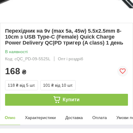
Перехідник на 9v (max 5a, 45w) 5.5x2.5mm 8-
10cm з USB Type-C (Female) Quick Charge
Power Delivery QC|PD тригер (A class) 1 день
В наявності
Код: cQC_PD-09-5525L
Опт і роздріб
168
₴
118 ₴
від 5 шт.
101 ₴
від 10 шт.
Купити
Опис
Характеристики
Доставка
Оплата
Умови п