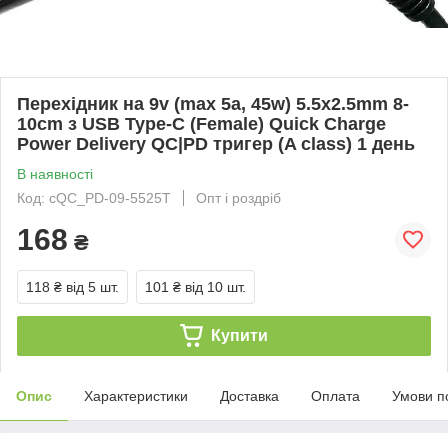
Перехідник на 9v (max 5a, 45w) 5.5x2.5mm 8-
10cm з USB Type-C (Female) Quick Charge
Power Delivery QC|PD тригер (A class) 1 день
В наявності
Код: cQC_PD-09-5525T
Опт і роздріб
168
₴
118 ₴
від 5 шт.
101 ₴
від 10 шт.
Купити
Опис
Характеристики
Доставка
Оплата
Умови п