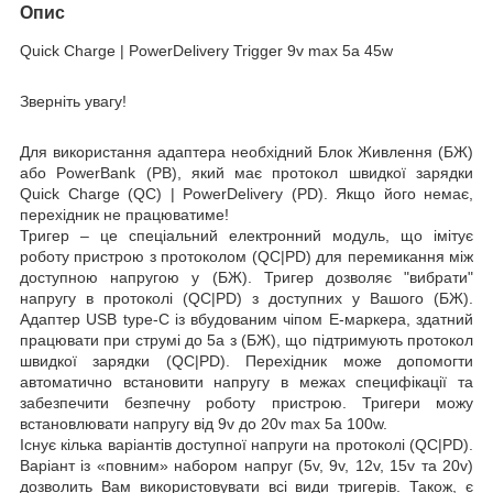
Опис
Quick Charge |
PowerDelivery Trigger 9
v max 5a 45
w
Зверніть увагу!
Для використання адаптера необхідний
Блок Ж
ивлення (БЖ
)
або
PowerBank (PB)
, який має протокол швидкої зарядки
Quick Charge (QC)
|
PowerDelivery (PD)
.
Якщо його немає,
перехідник не працюватиме!
Тригер –
це спеціальний електронний модуль, що імітує
роботу пристрою з протоколом (QC|PD) для перемикання між
доступною напругою у (БЖ). Тригер дозволяє
"вибрати"
напругу в протоколі (QC|PD) з доступних у Вашого (БЖ).
Адаптер USB type-C із вбудованим чіпом E-маркера, здатний
працювати при струмі
до 5a
з (БЖ), що підтримують протокол
швидкої зарядки (QC|PD). Перехідник може допомогти
автоматично встановити напругу в межах специфікації та
забезпечити безпечну роботу пристрою. Тригери можу
встановлювати напругу від
9v
до 20v
max 5a
100w
.
Існує кілька варіантів доступної напруги на протоколі (QC|PD).
Варіант із «повним» набором напруг (5v, 9v, 12v, 15v та 20v)
дозволить Вам використовувати всі види тригерів. Також, є