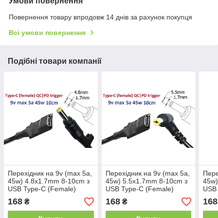
Умови повернення
Повернення товару впродовж 14 днів за рахунок покупця
Всі умови повернення
Подібні товари компанії
Перехідник на 9v (max 5a,
Перехідник на 9v (max 5a,
Пере
45w) 4.8x1.7mm 8-10cm з
45w) 5.5x1.7mm 8-10cm з
45w)
USB Type-C (Female)
USB Type-C (Female)
USB 
Quick Charge Power
Quick Charge Power
Quic
168
168
168
₴
₴
Delivery QC|PD тригер (A
Delivery QC|PD тригер (A
Deli
class) 1 день
class) 1 день
clas