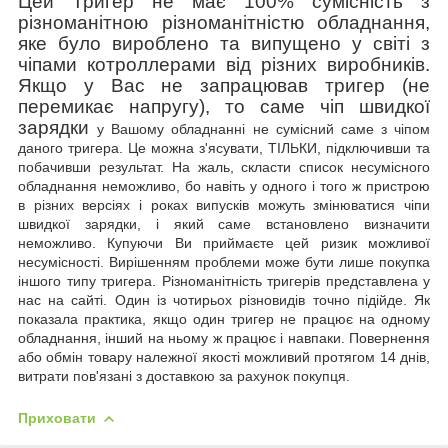
Цей Тригер не має 100% сумісність з
різноманітною різноманітністю обладнання,
яке було вироблено та випущено у світі з
чіпами котроллерами від різних виробників.
Якщо у Вас не запрацював тригер (не
перемикає напругу), то саме чіп швидкої
зарядки
у Вашому обладнанні не сумісний саме з чіпом
даного тригера. Це можна з'ясувати, ТІЛЬКИ, підключивши та
побачивши результат. На жаль, скласти список несумісного
обладнання неможливо, бо
навіть у одного і того ж пристрою
в різних версіях і роках випусків можуть змінюватися чіпи
швидкої зарядки, і який саме встановлено визначити
неможливо. Купуючи Ви приймаєте цей ризик можливої
несумісності. Вирішенням проблеми може бути лише покупка
іншого типу тригера. Різноманітність тригерів представлена у
нас на сайті. Один із чотирьох різновидів точно підійде. Як
показала практика, якщо один тригер не працює на одному
обладнання, інший на ньому ж працює і навпаки.
Повернення
або обмін товару належної якості можливий
протягом 14 днів,
витрати пов'язані з доставкою за рахунок покупця.
Приховати