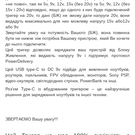
«не повні», такі як 5v, 9v, 12v, 15v (без 20v) та 5v, 9v, 12v (без
15v і 20v) відповідно, якщо до одного з них буде підключений
тригер на 20v, то дані (БЖ) не зможу дати напруги 20v, вони
видадуть максимально для них можливу напругу 15v або12v
або 9v.
Звертайте увагу на потужність Вашого (БЖ), вона повинна
бути не нижче ніж потрібна Вашому пристрою, який Ви хочете
до нього підключити.
Цей тригер дозволяє заряджати ваш пристрій від Блоку
Живлення, які видають напругу 9v і підтримує протокол
PowerDelivery.
Цей
USB type-C to DC 9
v
підійде для живлення ноутбуків,
роутерів, паяльників, FPV обладнання, моніторів, Sony PSP,
відео-окулярів, світлодіодних стрічок, PowerBank та інші.
Роз'єм Type-C із вбудованим тригером – це найзручніше
рішення для заряджання ноутбуків та іншої техніки.
ЗВЕРТАЄМО Вашу увагу!!!