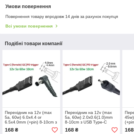
Умови повернення
Повернення товару впродовж 14 днів за рахунок покупця
Всі умови повернення
Подібні товари компанії
Перехідник на 12v (max
Перехідник на 12v (max
Пере
5a, 60w) 6.0x4.4 or
5a, 60w) 2.0x0.6(1.0)mm
45w)
6.5x4.0mm (+pin) 8-10cm з
8-10cm з USB Type-C
(+pi
USB Type-C (Female)
(Female) Quick Charge
C (F
168
168
168
₴
₴
Quick Charge Power
Power Delivery QC|PD
Powe