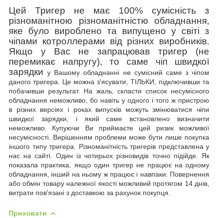
Цей Тригер не має 100% сумісність з
різноманітною різноманітністю обладнання,
яке було вироблено та випущено у світі з
чіпами котроллерами від різних виробників.
Якщо у Вас не запрацював тригер (не
перемикає напругу), то саме чіп швидкої
зарядки
у Вашому обладнанні не сумісний саме з чіпом
даного тригера. Це можна з'ясувати, ТІЛЬКИ, підключивши та
побачивши результат. На жаль, скласти список несумісного
обладнання неможливо, бо
навіть у одного і того ж пристрою
в різних версіях і роках випусків можуть змінюватися чіпи
швидкої зарядки, і який саме встановлено визначити
неможливо. Купуючи Ви приймаєте цей ризик можливої
несумісності. Вирішенням проблеми може бути лише покупка
іншого типу тригера. Різноманітність тригерів представлена у
нас на сайті. Один із чотирьох різновидів точно підійде. Як
показала практика, якщо один тригер не працює на одному
обладнання, інший на ньому ж працює і навпаки.
Повернення
або обмін товару належної якості можливий
протягом 14 днів,
витрати пов'язані з доставкою за рахунок покупця.
Приховати