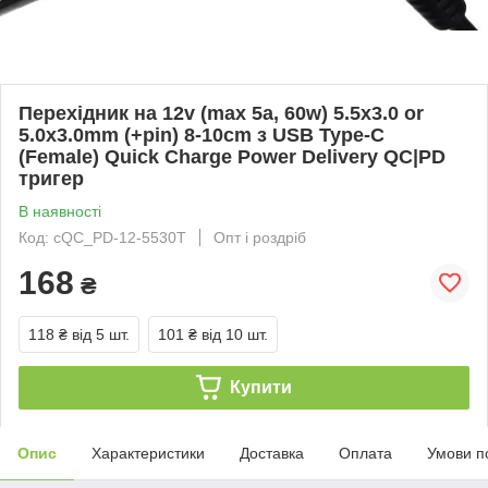
Перехідник на 12v (max 5a, 60w) 5.5x3.0 or
5.0x3.0mm (+pin) 8-10cm з USB Type-C
(Female) Quick Charge Power Delivery QC|PD
тригер
В наявності
Код: cQC_PD-12-5530T
Опт і роздріб
168
₴
118 ₴
від 5 шт.
101 ₴
від 10 шт.
Купити
Опис
Характеристики
Доставка
Оплата
Умови п