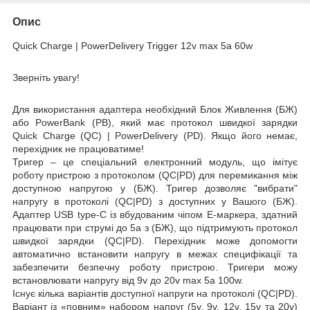
Опис
Quick Charge |
PowerDelivery Trigger 12
v max 5a 60
w
Зверніть увагу!
Для використання адаптера необхідний
Блок Ж
ивлення (БЖ
)
або
PowerBank (PB)
, який має протокол швидкої зарядки
Quick Charge (QC)
|
PowerDelivery (PD)
.
Якщо його немає,
перехідник не працюватиме!
Тригер –
це спеціальний електронний модуль, що імітує
роботу пристрою з протоколом (QC|PD) для перемикання між
доступною напругою у (БЖ). Тригер дозволяє
"вибрати"
напругу в протоколі (QC|PD) з доступних у Вашого (БЖ).
Адаптер USB type-C із вбудованим чіпом E-маркера, здатний
працювати при струмі
до 5a
з (БЖ), що підтримують протокол
швидкої зарядки (QC|PD). Перехідник може допомогти
автоматично встановити напругу в межах специфікації та
забезпечити безпечну роботу пристрою. Тригери можу
встановлювати напругу від
9v
до 20v
max 5a
100w
.
Існує кілька варіантів доступної напруги на протоколі (QC|PD).
Варіант із «повним» набором напруг (5v, 9v, 12v, 15v та 20v)