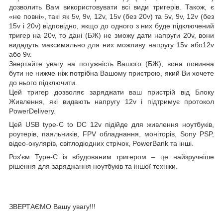
дозволить Вам використовувати всі види тригерів. Також, є
«не повні», такі як 5v, 9v, 12v, 15v (без 20v) та 5v, 9v, 12v (без
15v і 20v) відповідно, якщо до одного з них буде підключений
тригер на 20v, то дані (БЖ) не зможу дати напруги 20v, вони
видадуть максимально для них можливу напругу 15v або12v
або 9v.
Звертайте увагу на потужність Вашого (БЖ), вона повинна
бути не нижче ніж потрібна Вашому пристрою, який Ви хочете
до нього підключити.
Цей тригер дозволяє заряджати ваш пристрій від Блоку
Живлення, які видають напругу 12v і підтримує протокол
PowerDelivery.
Цей
USB type-C to DC 12
v
підійде для живлення ноутбуків,
роутерів, паяльників, FPV обладнання, моніторів, Sony PSP,
відео-окулярів, світлодіодних стрічок, PowerBank та інші.
Роз'єм Type-C із вбудованим тригером – це найзручніше
рішення для заряджання ноутбуків та іншої техніки.
ЗВЕРТАЄМО Вашу увагу!!!