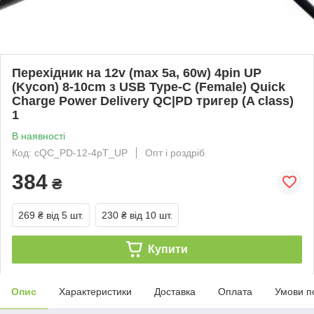
Перехідник на 12v (max 5a, 60w) 4pin UP
(Kycon) 8-10cm з USB Type-C (Female) Quick
Charge Power Delivery QC|PD тригер (A class)
1
В наявності
Код: cQC_PD-12-4pT_UP
Опт і роздріб
384
₴
269 ₴
від 5 шт.
230 ₴
від 10 шт.
Купити
Опис
Характеристики
Доставка
Оплата
Умови п