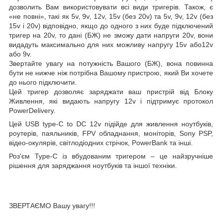
дозволить Вам використовувати всі види тригерів. Також, є
«не повні», такі як 5v, 9v, 12v, 15v (без 20v) та 5v, 9v, 12v (без
15v і 20v) відповідно, якщо до одного з них буде підключений
тригер на 20v, то дані (БЖ) не зможу дати напруги 20v, вони
видадуть максимально для них можливу напругу 15v або12v
або 9v.
Звертайте увагу на потужність Вашого (БЖ), вона повинна
бути не нижче ніж потрібна Вашому пристрою, який Ви хочете
до нього підключити.
Цей тригер дозволяє заряджати ваш пристрій від Блоку
Живлення, які видають напругу 12v і підтримує протокол
PowerDelivery.
Цей
USB type-C to DC 12
v
підійде для живлення ноутбуків,
роутерів, паяльників, FPV обладнання, моніторів, Sony PSP,
відео-окулярів, світлодіодних стрічок, PowerBank та інші.
Роз'єм Type-C із вбудованим тригером – це найзручніше
рішення для заряджання ноутбуків та іншої техніки.
ЗВЕРТАЄМО Вашу увагу!!!