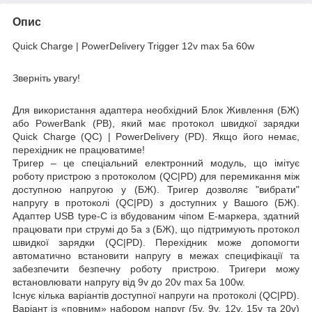
Опис
Quick Charge |
PowerDelivery Trigger 12
v max 5a 60
w
Зверніть увагу!
Для використання адаптера необхідний
Блок Ж
ивлення (БЖ
)
або
PowerBank (PB)
, який має протокол швидкої зарядки
Quick Charge (QC)
|
PowerDelivery (PD)
.
Якщо його немає,
перехідник не працюватиме!
Тригер –
це спеціальний електронний модуль, що імітує
роботу пристрою з протоколом (QC|PD) для перемикання між
доступною напругою у (БЖ). Тригер дозволяє
"вибрати"
напругу в протоколі (QC|PD) з доступних у Вашого (БЖ).
Адаптер USB type-C із вбудованим чіпом E-маркера, здатний
працювати при струмі
до 5a
з (БЖ), що підтримують протокол
швидкої зарядки (QC|PD). Перехідник може допомогти
автоматично встановити напругу в межах специфікації та
забезпечити безпечну роботу пристрою. Тригери можу
встановлювати напругу від
9v
до 20v
max 5a
100w
.
Існує кілька варіантів доступної напруги на протоколі (QC|PD).
Варіант із «повним» набором напруг (5v, 9v, 12v, 15v та 20v)