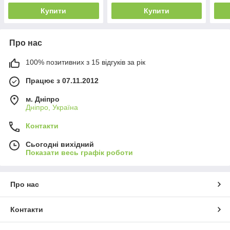
QC|PD тригер
тригер (A class) 1 день
триг
Купити
Купити
гар.
гар.
Про нас
100% позитивних з 15 відгуків за рік
Працює з 07.11.2012
м. Дніпро
Дніпро, Україна
Контакти
Сьогодні вихідний
Показати весь графік роботи
Про нас
Контакти