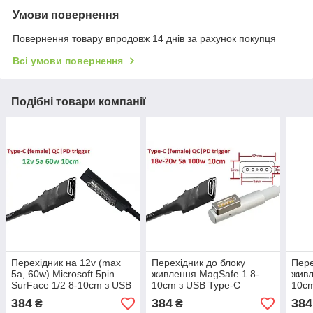
Умови повернення
Повернення товару впродовж 14 днів за рахунок покупця
Всі умови повернення
Подібні товари компанії
Перехідник на 12v (max
Перехідник до блоку
Пере
5a, 60w) Microsoft 5pin
живлення MagSafe 1 8-
живл
SurFace 1/2 8-10cm з USB
10cm з USB Type-C
10cm
Type-C (Female) Quick
(Female) Quick Charge
(Fem
384
384
384
₴
₴
Charge Power Delivery
Power Delivery QC|PD
Powe