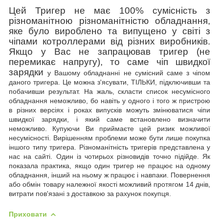
Цей Тригер не має 100% сумісність з
різноманітною різноманітністю обладнання,
яке було вироблено та випущено у світі з
чіпами котроллерами від різних виробників.
Якщо у Вас не запрацював тригер (не
перемикає напругу), то саме чіп швидкої
зарядки
у Вашому обладнанні не сумісний саме з чіпом
даного тригера. Це можна з'ясувати, ТІЛЬКИ, підключивши та
побачивши результат. На жаль, скласти список несумісного
обладнання неможливо, бо
навіть у одного і того ж пристрою
в різних версіях і роках випусків можуть змінюватися чіпи
швидкої зарядки, і який саме встановлено визначити
неможливо. Купуючи Ви приймаєте цей ризик можливої
несумісності. Вирішенням проблеми може бути лише покупка
іншого типу тригера. Різноманітність тригерів представлена у
нас на сайті. Один із чотирьох різновидів точно підійде. Як
показала практика, якщо один тригер не працює на одному
обладнання, інший на ньому ж працює і навпаки.
Повернення
або обмін товару належної якості можливий
протягом 14 днів,
витрати пов'язані з доставкою за рахунок покупця.
Приховати