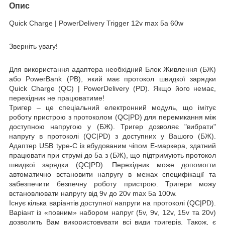
Опис
Quick Charge |
PowerDelivery Trigger 12
v max 5a 60
w
Зверніть увагу!
Для використання адаптера необхідний
Блок Ж
ивлення (БЖ
)
або
PowerBank (PB)
, який має протокол швидкої зарядки
Quick Charge (QC)
|
PowerDelivery (PD)
.
Якщо його немає,
перехідник не працюватиме!
Тригер –
це спеціальний електронний модуль, що імітує
роботу пристрою з протоколом (QC|PD) для перемикання між
доступною напругою у (БЖ). Тригер дозволяє
"вибрати"
напругу в протоколі (QC|PD) з доступних у Вашого (БЖ).
Адаптер USB type-C із вбудованим чіпом E-маркера, здатний
працювати при струмі
до 5a
з (БЖ), що підтримують протокол
швидкої зарядки (QC|PD). Перехідник може допомогти
автоматично встановити напругу в межах специфікації та
забезпечити безпечну роботу пристрою. Тригери можу
встановлювати напругу від
9v
до 20v
max 5a
100w
.
Існує кілька варіантів доступної напруги на протоколі (QC|PD).
Варіант із «повним» набором напруг (5v, 9v, 12v, 15v та 20v)
дозволить Вам використовувати всі види тригерів. Також, є