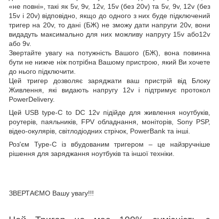
«не повні», такі як 5v, 9v, 12v, 15v (без 20v) та 5v, 9v, 12v (без
15v і 20v) відповідно, якщо до одного з них буде підключений
тригер на 20v, то дані (БЖ) не зможу дати напруги 20v, вони
видадуть максимально для них можливу напругу 15v або12v
або 9v.
Звертайте увагу на потужність Вашого (БЖ), вона повинна
бути не нижче ніж потрібна Вашому пристрою, який Ви хочете
до нього підключити.
Цей тригер дозволяє заряджати ваш пристрій від Блоку
Живлення, які видають напругу 12v і підтримує протокол
PowerDelivery.
Цей
USB type-C to DC 12
v
підійде для живлення ноутбуків,
роутерів, паяльників, FPV обладнання, моніторів, Sony PSP,
відео-окулярів, світлодіодних стрічок, PowerBank та інші.
Роз'єм Type-C із вбудованим тригером – це найзручніше
рішення для заряджання ноутбуків та іншої техніки.
ЗВЕРТАЄМО Вашу увагу!!!