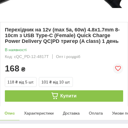
Перехідник на 12v (max 5a, 60w) 4.8x1.7mm 8-
10cm з USB Type-C (Female) Quick Charge
Power Delivery QC|PD тригер (A class) 1 день
В наявності
Код: cQC_PD-12-4817T
Опт і роздріб
168
₴
118 ₴
від 5 шт.
101 ₴
від 10 шт.
Купити
Опис
Характеристики
Доставка
Оплата
Умови п