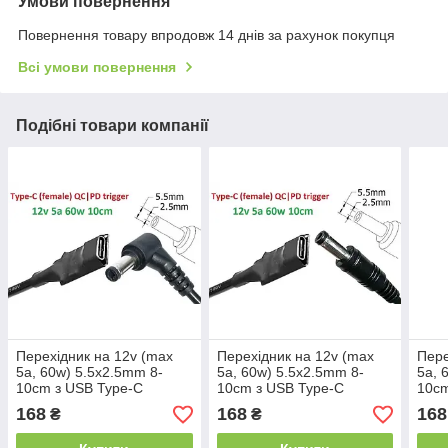
Умови повернення
Повернення товару впродовж 14 днів за рахунок покупця
Всі умови повернення
Подібні товари компанії
Перехідник на 12v (max
Перехідник на 12v (max
Пере
5a, 60w) 5.5x2.5mm 8-
5a, 60w) 5.5x2.5mm 8-
5a, 
10cm з USB Type-C
10cm з USB Type-C
10cm
(Female) Quick Charge
(Female) Quick Charge
(Fem
168
168
168
₴
₴
Power Delivery QC|PD
Power Delivery QC|PD
Powe
тригер (A class) 1 день
тригер (A class) 1 день
триг