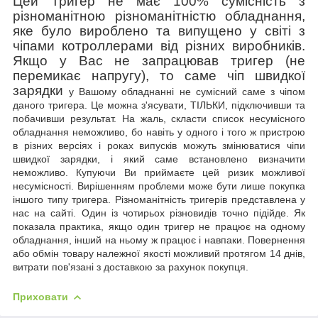
Цей Тригер не має 100% сумісність з
різноманітною різноманітністю обладнання,
яке було вироблено та випущено у світі з
чіпами котроллерами від різних виробників.
Якщо у Вас не запрацював тригер (не
перемикає напругу), то саме чіп швидкої
зарядки
у Вашому обладнанні не сумісний саме з чіпом
даного тригера. Це можна з'ясувати, ТІЛЬКИ, підключивши та
побачивши результат. На жаль, скласти список несумісного
обладнання неможливо, бо
навіть у одного і того ж пристрою
в різних версіях і роках випусків можуть змінюватися чіпи
швидкої зарядки, і який саме встановлено визначити
неможливо. Купуючи Ви приймаєте цей ризик можливої
несумісності. Вирішенням проблеми може бути лише покупка
іншого типу тригера. Різноманітність тригерів представлена у
нас на сайті. Один із чотирьох різновидів точно підійде. Як
показала практика, якщо один тригер не працює на одному
обладнання, інший на ньому ж працює і навпаки.
Повернення
або обмін товару належної якості можливий
протягом 14 днів,
витрати пов'язані з доставкою за рахунок покупця.
Приховати