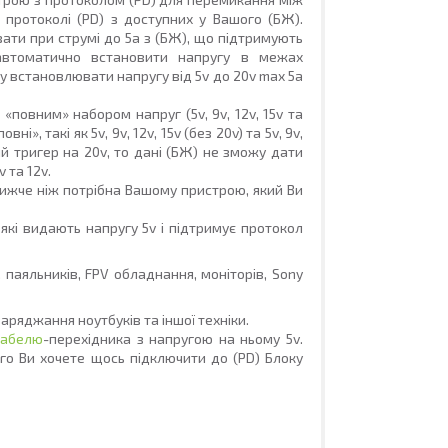
 протоколі (PD) з доступних у Вашого (БЖ).
вати при струмі
до 5a
з (БЖ), що підтримують
автоматично встановити напругу в межах
жу встановлювати напругу від
5v
до 20v max 5a
з «повним» набором напруг (5v, 9v, 12v, 15v та
», такі як 5v, 9v, 12v, 15v (без 20v) та 5v, 9v,
ий тригер на 20v, то дані (БЖ) не зможу дати
 та 12v.
нижче ніж потрібна Вашому пристрою, який Ви
кі видають напругу 5v і підтримує протокол
 паяльників, FPV обладнання, моніторів, Sony
аряджання ноутбуків та іншої техніки.
кабелю
-перехідника з напругою на ньому 5v.
го Ви хочете щось підключити до (PD) Блоку