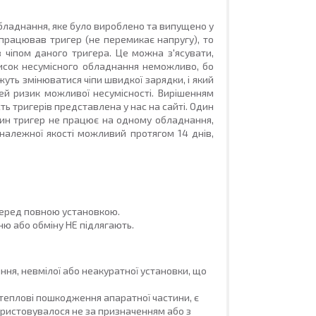
обладнання, яке було вироблено та випущено у
запрацював тригер (не перемикає напругу), то
 чіпом даного тригера. Це можна з'ясувати,
писок несумісного обладнання неможливо, бо
ожуть змінюватися чіпи швидкої зарядки, і який
й ризик можливої несумісності. Вирішенням
ь тригерів представлена у нас на сайті. Один
один тригер не працює на одному обладнання,
належної якості можливий
протягом 14 днів,
перед повною установкою.
ню або обміну НЕ підлягають.
я, невмілої або неакуратної установки, що
теплові пошкодження апаратної частини, є
ористовувалося не за призначенням або з