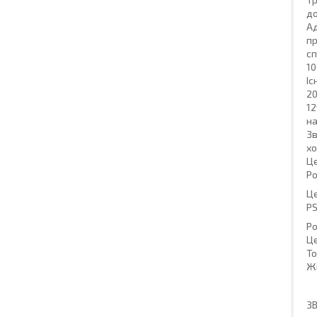
д
Ад
п
сп
1
Іс
20
12
на
Зв
хо
Це
Po
Ц
PS
Ро
Ц
То
Жи
ЗВ