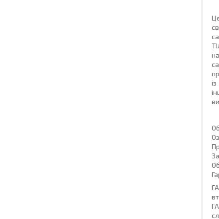
Це
св
с
ТІ
на
с
пр
із
ін
ви
Об
Оз
Пр
За
Об
Га
ГА
вт
ГА
сл