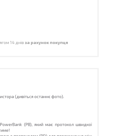
ягом 14 днів
за рахунок покупця
истора (дивіться останнє фото).
о
PowerBank (PB)
, який має протокол швидкої
тиме!
строю з протоколом (PD) для перемикання між