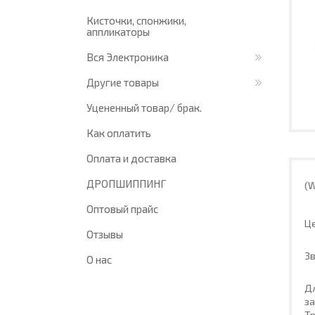
Кисточки, спонжики,
аппликаторы
Вся Электроника
Другие товары
Уцененный товар/ брак.
Как оплатить
Оплата и доставка
ДРОПШИППИНГ
(
Оптовый прайс
Це
Отзывы
Зв
О нас
Д
з
Т