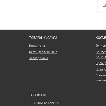
Ці
ТОВАРЫ И УСЛУГИ
КОСМ
Косметика
Тени д
Кисти для макияжа
Контур
Конси
Электроника
Крем, 
Помады
Спонжи
макия
+380 (66) 120-99-99