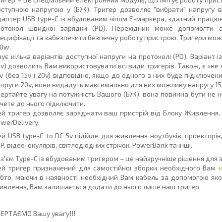
оступною напругою у (БЖ). Тригер дозволяє
"вибрати"
напругу в
аптер USB type-C із вбудованим чіпом E-маркера, здатний працю
ротокол швидкої зарядки (PD). Перехідник може допомогти 
ецифікації та забезпечити безпечну роботу пристрою. Тригери мо
00w
.
нує кілька варіантів доступної напруги на протоколі (PD). Варіант і
v) дозволить Вам використовувати всі види тригерів. Також, є «не повні
v (без 15v і 20v) відповідно, якщо до одного з них буде підключен
пруги 20v, вони видадуть максимально для них можливу напругу 15v
ертайте увагу на потужність Вашого (БЖ), вона повинна бути не 
чете до нього підключити.
й тригер дозволяє заряджати ваш пристрій від Блоку Живлення, я
werDelivery.
ей
USB type-C to DC 5
v
підійде для живлення ноутбуків, проекторів,
P, відео-окулярів, світлодіодних стрічок, PowerBank та інші.
з'єм Type-C із вбудованим тригером – це найзручніше рішення для з
ей тригер призначений
для самостійної
зборки
необхідного Вам
бто, маючи в наявності необхідний Вам кабель за допомогою яко
влення, Вам залишається додати до нього лише наш тригер.
ЕРТАЄМО Вашу увагу!!!