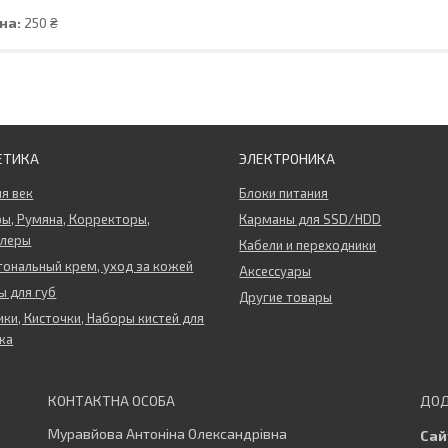
на:
250 ₴
ЕТИКА
ЭЛЕКТРОНИКА
ля век
Блоки питания
ы, Румяна, Корректоры,
Карманы для SSD/HDD
ллеры
Кабели и переходники
тональный крем, уход за кожей
Аксессуары
 для губ
Другие товары
ки, Кисточки, Наборы кистей для
жа
Муравйова Антоніна Олександрівна