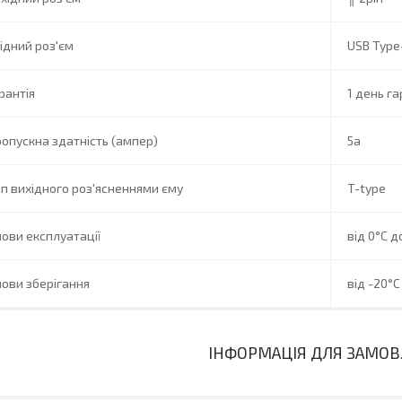
ідний роз'єм
USB Type
рантія
1 день га
опускна здатність (ампер)
5a
п вихідного роз'ясненнями єму
T-type
ови експлуатації
від 0°C д
ови зберігання
від -20°C
ІНФОРМАЦІЯ ДЛЯ ЗАМО