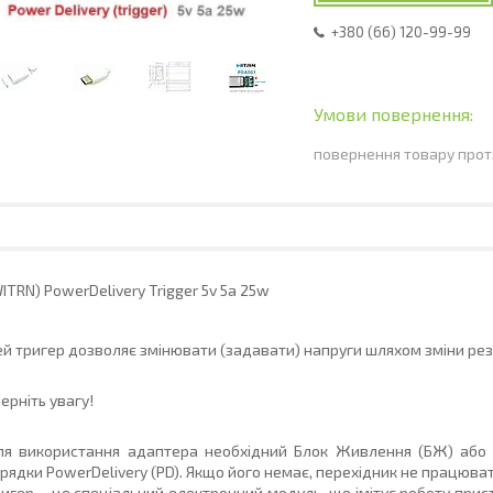
+380 (66) 120-99-99
повернення товару прот
WITRN)
PowerDelivery Trigger 5
v 5a 2
5w
й тригер дозволяє змінювати (задавати) напруги шляхом зміни рез
ерніть увагу!
ля використання адаптера необхідний
Блок Ж
ивлення (БЖ
) аб
арядки
PowerDelivery (PD)
.
Якщо його немає, перехідник не працюва
ригер –
це спеціальний електронний модуль, що імітує роботу при