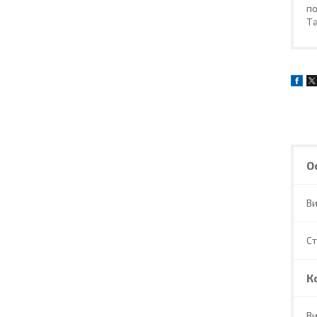
по
Та
О
В
С
К
Ви