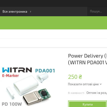
Вся электроника
Power Delivery (
(WITRN PDA001 V1
250 ₴
Показати оптові ціни
Оптом і в роз
В наявності
Купити