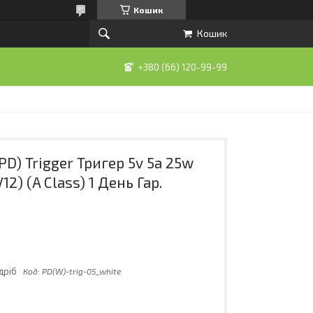
Кошик
Кошик
+380 (66) 120-99-99
PD) Trigger Тригер 5v 5a 25w
2) (A Class) 1 День Гар.
дріб
Код:
PD(W)-trig-05_white