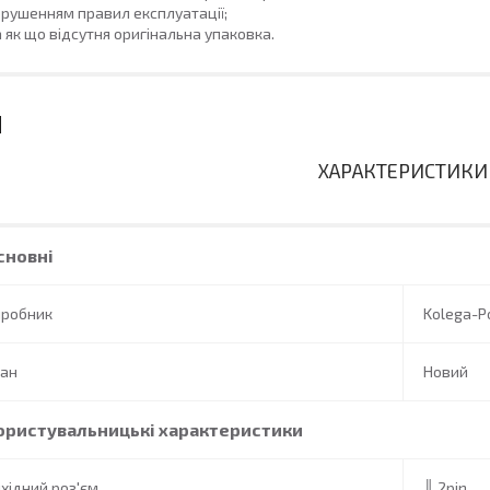
рушенням правил експлуатації;
 як що відсутня оригінальна упаковка.
ХАРАКТЕРИСТИКИ
сновні
иробник
Kolega-P
тан
Новий
ористувальницькі характеристики
хідний роз'єм
║ 2pin