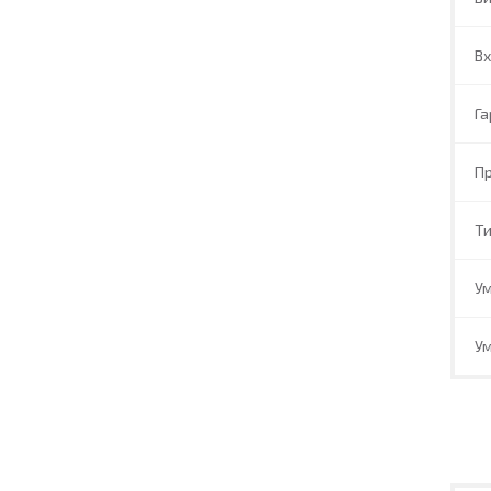
Вх
Га
Пр
Ти
Ум
Ум