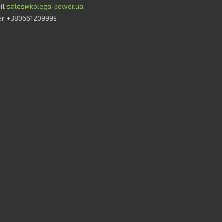
sales@kolega-power.ua
+380661209999