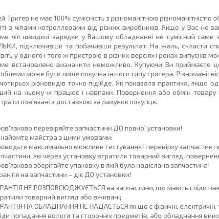
й Тригер не має 100% сумісність з різноманітною різноманітністю 
іті з чіпами котроллерами від різних виробників. Якщо у Вас не 
аме чіп швидкої зарядки
у Вашому обладнанні не сумісний саме з
ЛЬКИ, підключивши та побачивши результат. На жаль, скласти с
віть у одного і того ж пристрою в різних версіях і роках випусків м
аме встановлено визначити неможливо. Купуючи Ви приймаєте це
облеми може бути лише покупка іншого типу тригера. Різноманітніст
 чотирьох різновидів точно підійде. Як показала практика, якщо 
ший на ньому ж працює і навпаки.
Повернення або обмін товару 
трати пов'язані з доставкою за рахунок покупця.
ов'язково перевіряйте запчастини ДО повної установки!
найомте майстра з цими умовами:
оводьте максимально можливе тестування і перевірку запчастин 
пчастини, які через установку втратили товарний вигляд, повернен
ов'язково зберігайте упаковку в якій була надіслана запчастина!
рантія на запчастини – діє ДО установки!
РАНТІЯ НЕ РОЗПОВСЮДЖУЄТЬСЯ на запчастини, що мають сліди паянн
ратили товарний вигляд або вживані;
РАНТІЯ НА ОБЛАДНАННЯ НЕ НАДАЄТЬСЯ як що є фізичні, електричні, 
іди попадання вологи та сторонніх предметів, або обладнання вик