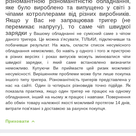
різноманітною різноманітністю обладнання,
яке було вироблено та випущено у світі з
чіпами котроллерами від різних виробників.
Якщо у Вас не запрацював тригер (не
перемикає напругу), то саме чіп швидкої
зарядки
у Вашому обладнанні не сумісний саме з чіпом
даного тригера. Це можна з'ясувати, ТІЛЬКИ, підключивши та
побачивши результат. На жаль, скласти список несумісного
обладнання неможливо, бо
навіть у одного і того ж пристрою
в різних версіях і роках випусків можуть змінюватися чіпи
швидкої зарядки, і який саме встановлено визначити
неможливо. Купуючи Ви приймаєте цей ризик можливої
несумісності. Вирішенням проблеми може бути лише покупка
іншого типу тригера. Різноманітність тригерів представлена у
нас на сайті. Один із чотирьох різновидів точно підійде. Як
показала практика, якщо один тригер не працює на одному
обладнання, інший на ньому ж працює і навпаки.
Повернення
або обмін товару належної якості можливий
протягом 14 днів,
витрати пов'язані з доставкою за рахунок покупця.
Приховати