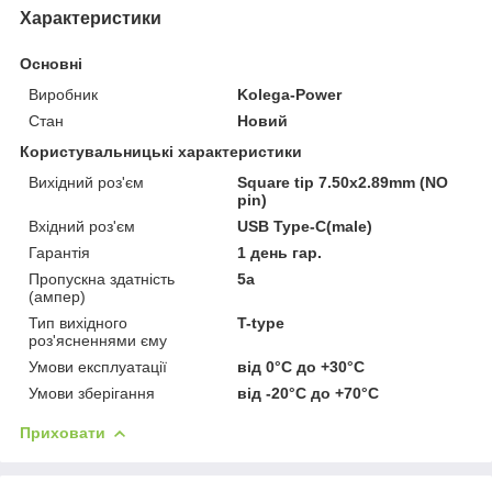
Характеристики
Основні
Виробник
Kolega-Power
Стан
Новий
Користувальницькі характеристики
Вихідний роз'єм
Square tip 7.50x2.89mm (NO
pin)
Вхідний роз'єм
USB Type-C(male)
Гарантія
1 день гар.
Пропускна здатність
5a
(ампер)
Тип вихідного
T-type
роз'ясненнями єму
Умови експлуатації
від 0°C до +30°C
Умови зберігання
від -20°C до +70°C
Приховати