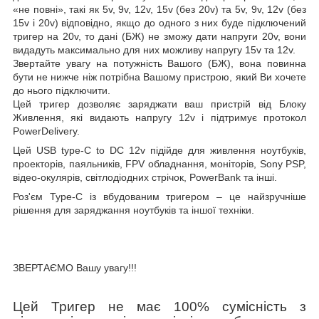
«не повні», такі як 5v, 9v, 12v, 15v (без 20v) та 5v, 9v, 12v (без
15v і 20v) відповідно, якщо до одного з них буде підключений
тригер на 20v, то дані (БЖ) не зможу дати напруги 20v, вони
видадуть максимально для них можливу напругу 15v та 12v.
Звертайте увагу на потужність Вашого (БЖ), вона повинна
бути не нижче ніж потрібна Вашому пристрою, який Ви хочете
до нього підключити.
Цей тригер дозволяє заряджати ваш пристрій від Блоку
Живлення, які видають напругу 12v і підтримує протокол
PowerDelivery.
Цей
USB type-C to DC 12
v
підійде для живлення ноутбуків,
проекторів, паяльників, FPV обладнання, моніторів, Sony PSP,
відео-окулярів, світлодіодних стрічок, PowerBank та інші.
Роз'єм Type-C із вбудованим тригером – це найзручніше
рішення для заряджання ноутбуків та іншої техніки.
ЗВЕРТАЄМО Вашу увагу!!!
Цей Тригер не має 100% сумісність з