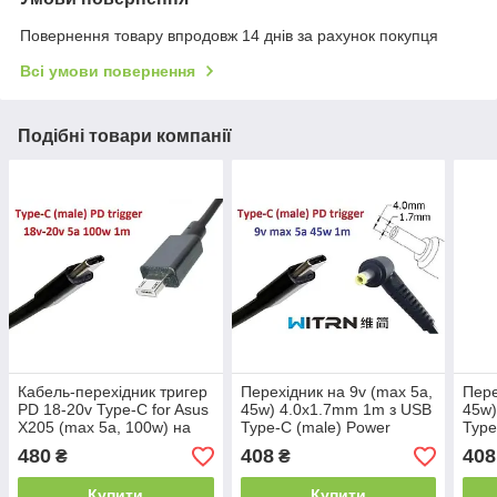
Повернення товару впродовж 14 днів за рахунок покупця
Всі умови повернення
Подібні товари компанії
Кабель-перехідник тригер
Перехідник на 9v (max 5a,
Пере
PD 18-20v Type-C for Asus
45w) 4.0x1.7mm 1m з USB
45w)
X205 (max 5a, 100w) на
Type-C (male) Power
Type
6.0x2.0mm 3pin mUSB 1m
Delivery PD (WITRN)
Deli
480
408
408
₴
₴
з USB Type-C (male)
тригер (A class) 1 день
триг
Power
гар.
гар.
Купити
Купити