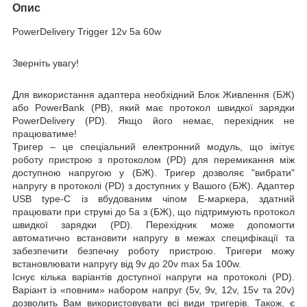
Опис
PowerDelivery Trigger 12
v 5a 60w
Зверніть увагу!
Для використання адаптера необхідний
Блок Ж
ивлення (БЖ
)
або
PowerBank (PB)
, який має протокол швидкої зарядки
PowerDelivery (PD)
.
Якщо його немає, перехідник не
працюватиме!
Тригер –
це спеціальний електронний модуль, що імітує
роботу пристрою з протоколом (PD) для перемикання між
доступною напругою у (БЖ). Тригер дозволяє
"вибрати"
напругу в протоколі (PD) з доступних у Вашого (БЖ). Адаптер
USB type-C із вбудованим чіпом E-маркера, здатний
працювати при струмі
до 5a
з (БЖ), що підтримують протокол
швидкої зарядки (PD). Перехідник може допомогти
автоматично встановити напругу в межах специфікації та
забезпечити безпечну роботу пристрою. Тригери можу
встановлювати напругу від
9v
до 20v
max 5a
100w
.
Існує кілька варіантів доступної напруги на протоколі (PD).
Варіант із «повним» набором напруг (5v, 9v, 12v, 15v та 20v)
дозволить Вам використовувати всі види тригерів. Також, є