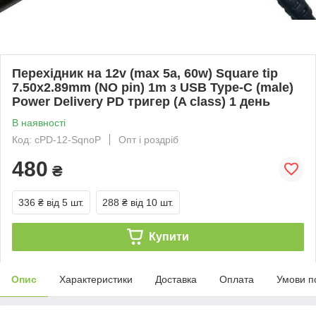
Перехідник на 12v (max 5a, 60w) Square tip
7.50x2.89mm (NO pin) 1m з USB Type-C (male)
Power Delivery PD тригер (A class) 1 день
В наявності
Код: cPD-12-SqnoP
Опт і роздріб
480
₴
336 ₴
від 5 шт.
288 ₴
від 10 шт.
Купити
Опис
Характеристики
Доставка
Оплата
Умови п