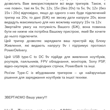
дозволить Вам використовувати всі види тригерів. Також, є
«не повні», такі як 5v, 9v, 12v, 15v (без 20v) та 5v, 9v, 12v (без
15v і 20v) відповідно, якщо до одного з них буде підключений
тригер на 20v, то дані (БЖ) не зможу дати напруги 20v, вони
видадуть максимально для них можливу напругу 15v та 12v.
Звертайте увагу на потужність Вашого (БЖ), вона повинна
бути не нижче ніж потрібна Вашому пристрою, який Ви хочете
до нього підключити.
Цей тригер дозволяє заряджати ваш пристрій від Блоку
Живлення, які видають напругу 9v і підтримує протокол
PowerDelivery.
Цей
USB type-C to DC 9
v
підійде для живлення ноутбуків,
роутерів, паяльників, FPV обладнання, моніторів, Sony PSP,
відео-окулярів, світлодіодних стрічок, PowerBank та інші.
Роз'єм Type-C із вбудованим тригером – це найзручніше
рішення для заряджання ноутбуків та іншої техніки.
ЗВЕРТАЄМО Вашу увагу!!!