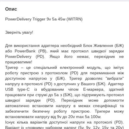
Опис
PowerDelivery Trigger 9
v 5a 45
w
(WITRN)
Зверніть увагу!
Для використання адаптера необхідний
Блок Ж
ивлення (БЖ
)
або
PowerBank (PB)
, який має протокол швидкої зарядки
PowerDelivery (PD)
.
Якщо його немає, перехідник не
працюватиме!
Тригер –
це спеціальний електронний модуль, що імітує
роботу пристрою з протоколом (PD) для перемикання між
доступною напругою у (БЖ). Тригер дозволяє
"вибрати"
напругу в протоколі (PD) з доступних у Вашого (БЖ). Адаптер
USB type-C із вбудованим чіпом E-маркера, здатний
працювати при струмі
до 5a
з (БЖ), що підтримують протокол
швидкої зарядки (PD). Перехідник може допомогти
автоматично встановити напругу в межах специфікації та
забезпечити безпечну роботу пристрою. Тригери можу
встановлювати напругу від
9v
до 20v
max 5a
100w
.
Існує кілька варіантів доступної напруги на протоколі (PD).
Варіант із «повним» набором напруг (5v, 9v, 12v, 15v та 20v)