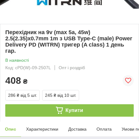
Перехідник на 9v (max 5a, 45w)
2.5(2.35)x0.7mm 1m з USB Type-C (male) Power
Delivery PD (WITRN) тригер (A class) 1 день
гар.
В наявності
Код: cPD(W)-09-2507L
Опт і роздріб
408
₴
286 ₴
від 5 шт.
245 ₴
від 10 шт.
Купити
Опис
Характеристики
Доставка
Оплата
Умови п