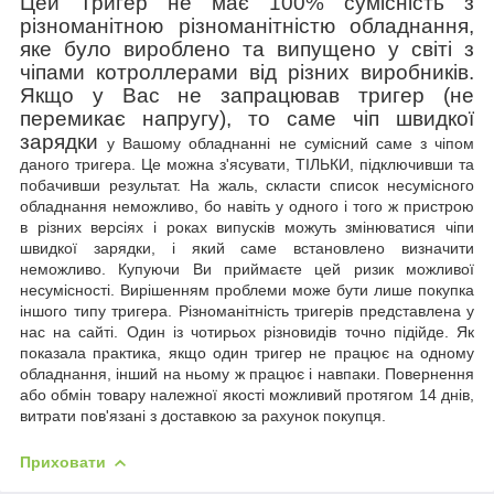
Цей Тригер не має 100% сумісність з
різноманітною різноманітністю обладнання,
яке було вироблено та випущено у світі з
чіпами котроллерами від різних виробників.
Якщо у Вас не запрацював тригер (не
перемикає напругу), то саме чіп швидкої
зарядки
у Вашому обладнанні не сумісний саме з чіпом
даного тригера. Це можна з'ясувати, ТІЛЬКИ, підключивши та
побачивши результат. На жаль, скласти список несумісного
обладнання неможливо, бо
навіть у одного і того ж пристрою
в різних версіях і роках випусків можуть змінюватися чіпи
швидкої зарядки, і який саме встановлено визначити
неможливо. Купуючи Ви приймаєте цей ризик можливої
несумісності. Вирішенням проблеми може бути лише покупка
іншого типу тригера. Різноманітність тригерів представлена у
нас на сайті. Один із чотирьох різновидів точно підійде. Як
показала практика, якщо один тригер не працює на одному
обладнання, інший на ньому ж працює і навпаки.
Повернення
або обмін товару належної якості можливий
протягом 14 днів,
витрати пов'язані з доставкою за рахунок покупця.
Приховати