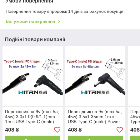
Умови повернення
Повернення товару впродовж 14 днів за рахунок покупця
Всі умови повернення
Подібні товари компанії
Перехідник на 9v (max 5a,
Перехідник на 9v (max 5a,
Пере
45w) 3.0x1.0(0.9/1.1)mm
45w) 3.5x1.35mm 1m з
45w)
1m з USB Type-C (male)
USB Type-C (male) Power
Type
Power Delivery PD
Delivery PD (WITRN)
Deli
408
408
408
₴
₴
(WITRN) тригер (A class) 1
тригер (A class) 1 день
триг
день гар.
гар.
гар.