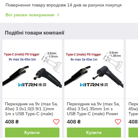
Повернення товару впродовж 14 днів за рахунок покупця
Всі умови повернення
Подібні товари компанії
Перехідник на 9v (max 5a,
Перехідник на 9v (max 5a,
Пере
45w) 3.0x1.0(0.9/1.1)mm
45w) 3.5x1.35mm 1m з
45w)
1m з USB Type-C (male)
USB Type-C (male) Power
Type
Power Delivery PD
Delivery PD (WITRN)
Deli
408
408
408
₴
₴
(WITRN) тригер (A class) 1
тригер (A class) 1 день
триг
день гар.
гар.
гар.
Купити
Купити