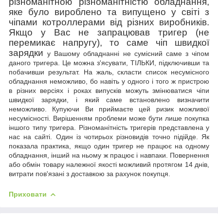
різноманітною різноманітністю обладнання,
яке було вироблено та випущено у світі з
чіпами котроллерами від різних виробників.
Якщо у Вас не запрацював тригер (не
перемикає напругу), то саме чіп швидкої
зарядки
у Вашому обладнанні не сумісний саме з чіпом
даного тригера. Це можна з'ясувати, ТІЛЬКИ, підключивши та
побачивши результат. На жаль, скласти список несумісного
обладнання неможливо, бо
навіть у одного і того ж пристрою
в різних версіях і роках випусків можуть змінюватися чіпи
швидкої зарядки, і який саме встановлено визначити
неможливо. Купуючи Ви приймаєте цей ризик можливої
несумісності. Вирішенням проблеми може бути лише покупка
іншого типу тригера. Різноманітність тригерів представлена у
нас на сайті. Один із чотирьох різновидів точно підійде. Як
показала практика, якщо один тригер не працює на одному
обладнання, інший на ньому ж працює і навпаки.
Повернення
або обмін товару належної якості можливий
протягом 14 днів,
витрати пов'язані з доставкою за рахунок покупця.
Приховати