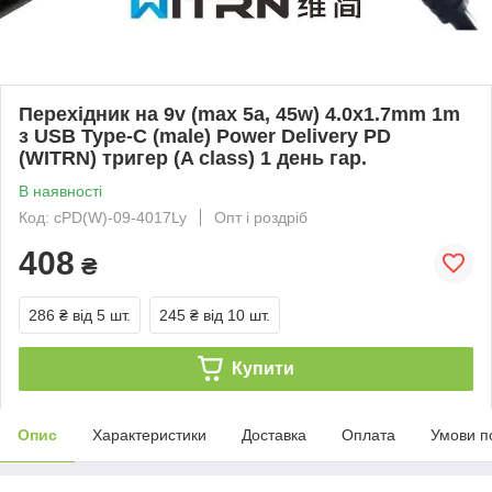
Перехідник на 9v (max 5a, 45w) 4.0x1.7mm 1m
з USB Type-C (male) Power Delivery PD
(WITRN) тригер (A class) 1 день гар.
В наявності
Код: cPD(W)-09-4017Ly
Опт і роздріб
408
₴
286 ₴
від 5 шт.
245 ₴
від 10 шт.
Купити
Опис
Характеристики
Доставка
Оплата
Умови п