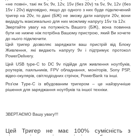
«не повні», такі як 5v, 9v, 12v, 15v (без 20v) та 5v, 9v, 12v (без
15v і 20v) відповідно, якщо до одного з них буде підключений
тригер на 20v, то дані (БЖ) не зможу дати напруги 20v, вони
видадуть максимально для них можливу напругу 15v та 12v.
Звертайте увагу на потужність Вашого (БЖ), вона повинна
бути не нижче ніж потрібна Вашому пристрою, який Ви хочете
до нього підключити.
Цей тригер дозволяє заряджати ваш пристрій від Блоку
Живлення, які видають напругу 9v і підтримує протокол
PowerDelivery.
Цей
USB type-C to DC 9
v
підійде для живлення ноутбуків,
роутерів, паяльників, FPV обладнання, моніторів, Sony PSP,
відео-окулярів, світлодіодних стрічок, PowerBank та інші.
Роз'єм Type-C із вбудованим тригером – це найзручніше
рішення для заряджання ноутбуків та іншої техніки.
ЗВЕРТАЄМО Вашу увагу!!!
Цей Тригер не має 100% сумісність з