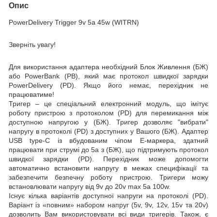
Опис
PowerDelivery Trigger 9
v 5a 45
w
(WITRN)
Зверніть увагу!
Для використання адаптера необхідний
Блок Ж
ивлення (БЖ
)
або
PowerBank (PB)
, який має протокол швидкої зарядки
PowerDelivery (PD)
.
Якщо його немає, перехідник не
працюватиме!
Тригер –
це спеціальний електронний модуль, що імітує
роботу пристрою з протоколом (PD) для перемикання між
доступною напругою у (БЖ). Тригер дозволяє
"вибрати"
напругу в протоколі (PD) з доступних у Вашого (БЖ). Адаптер
USB type-C із вбудованим чіпом E-маркера, здатний
працювати при струмі
до 5a
з (БЖ), що підтримують протокол
швидкої зарядки (PD). Перехідник може допомогти
автоматично встановити напругу в межах специфікації та
забезпечити безпечну роботу пристрою. Тригери можу
встановлювати напругу від
9v
до 20v
max 5a
100w
.
Існує кілька варіантів доступної напруги на протоколі (PD).
Варіант із «повним» набором напруг (5v, 9v, 12v, 15v та 20v)
дозволить Вам використовувати всі види тригерів. Також, є