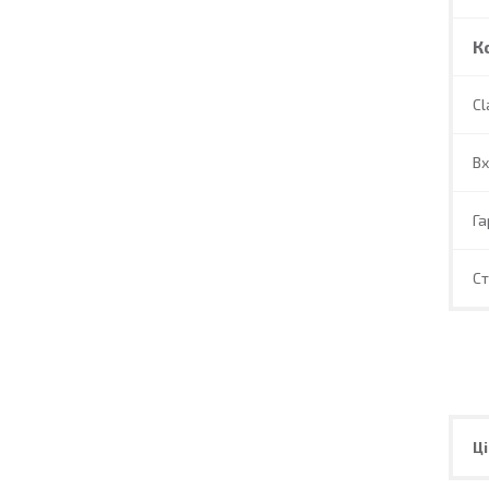
К
Cl
Вх
Га
С
Ці