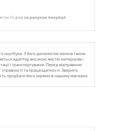
ягом 14 днів
за рахунок покупця
го ноутбука. З його допомогою можна також
яється адаптер високою якістю матеріалів і
атації і транспортуванні. Перед відправкою
 справності та працездатності. Зверніть
ість придбати його окремо в нашому магазині.