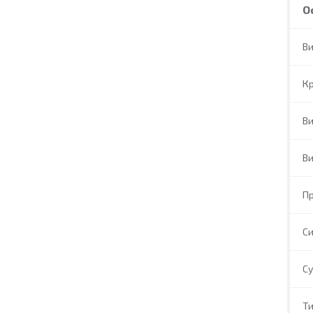
О
В
Кр
Ви
Ви
П
Си
Су
Ти