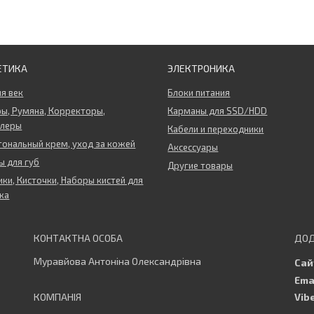
ЕТИКА
ЭЛЕКТРОНИКА
ля век
Блоки питания
ы, Румяна, Корректоры,
Карманы для SSD/HDD
ллеры
Кабели и переходники
тональный крем, уход за кожей
Аксессуары
 для губ
Другие товары
ки, Кисточки, Наборы кистей для
жа
Муравйова Антоніна Олександрівна