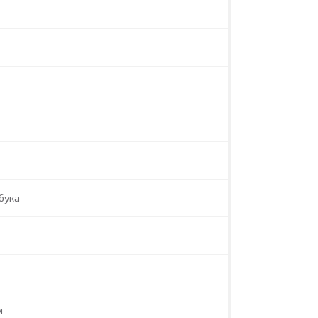
бука
м