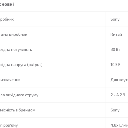
сновні
иробник
Sony
аїна виробник
Китай
хідна потужність
30 Вт
хідна напруга (output)
10.5 В
ризначення
Для ноут
ла вихідного струму
2 - А 2.9
місність з брендом
Sony
п роз'єму
4.8x1.7 м