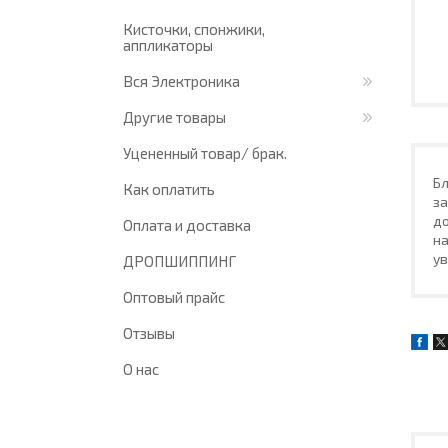
Кисточки, спонжики,
аппликаторы
Вся Электроника
Другие товары
Уцененный товар/ брак.
Бл
Как оплатить
за
до
Оплата и доставка
на
у
ДРОПШИППИНГ
Оптовый прайс
Отзывы
О нас