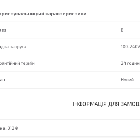
ористувальницькі характеристики
ass
B
ідна напруга
100-240
рантійний термін
24 годин
тан
Новий
ІНФОРМАЦІЯ ДЛЯ ЗАМО
на:
312 ₴