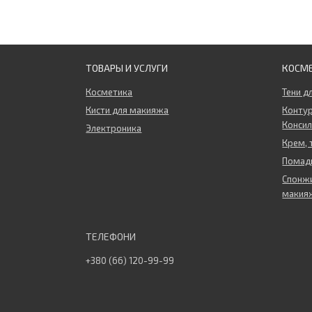
ТОВАРЫ И УСЛУГИ
КОСМ
Косметика
Тени д
Кисти для макияжа
Контур
Конси
Электроника
Крем, 
Помады
Спонжи
макия
+380 (66) 120-99-99