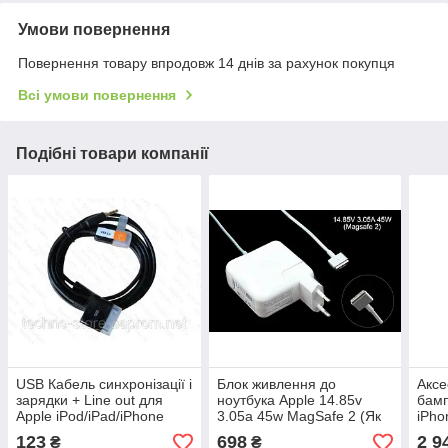
Умови повернення
Повернення товару впродовж 14 днів за рахунок покупця
Всі умови повернення
Подібні товари компанії
USB Кабель синхронізації і
Блок живлення до
Аксе
зарядки + Line out для
ноутбука Apple 14.85v
бамп
Apple iPod/iPad/iPhone
3.05a 45w MagSafe 2 (Як
iPho
(Чорний)
оригінал) 1 день гар.
123
698
2 9
₴
₴