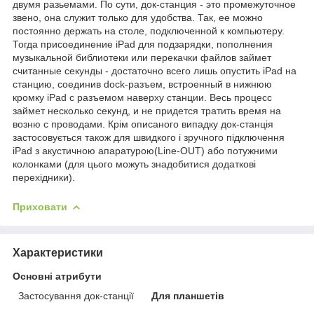
двумя разьемами. По сути, док-станция - это промежуточное
звено, она служит только для удобства. Так, ее можно
постоянно держать на столе, подключенной к компьютеру.
Тогда присоединение iPad для подзарядки, пополнения
музыкальной библиотеки или перекачки файлов займет
считанные секунды - достаточно всего лишь опустить iPad на
станцию, соединив dock-разъем, встроенный в нижнюю
кромку iPad с разъемом наверху станции. Весь процесс
займет несколько секунд, и не придется тратить время на
возню с проводами. Крім описаного випадку док-станція
застосовується також для швидкого і зручного підключення
iPad з акустичною апаратурою(Line-OUT) або потужними
колонками (для цього можуть знадобитися додаткові
перехідники).
Приховати
Характеристики
Основні атрибути
Застосування док-станції
Для планшетів