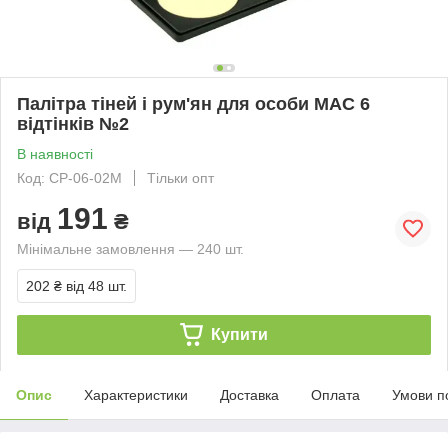
Палітра тіней і рум'ян для особи МАС 6
відтінків №2
В наявності
Код: CP-06-02M
Тільки опт
191
від
₴
Мінімальне замовлення — 240 шт.
202 ₴
від 48 шт.
Купити
Опис
Характеристики
Доставка
Оплата
Умови п