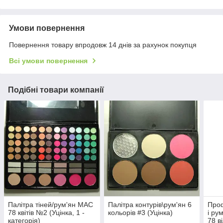
Умови повернення
Повернення товару впродовж 14 днів за рахунок покупця
Всі умови повернення
Подібні товари компанії
Палітра тіней/рум'ян МАС
Палітра контурів\рум'ян 6
Проф
78 квітів №2 (Уцінка, 1 -
кольорів #3 (Уцінка)
і ру
категорія)
78 в