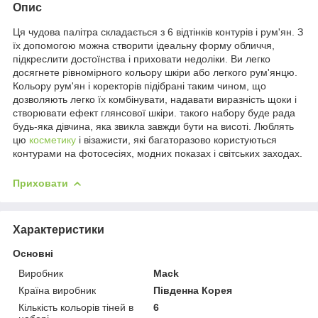
Опис
Ця чудова палітра складається з 6 відтінків контурів і рум'ян. З
їх допомогою можна створити ідеальну форму обличчя,
підкреслити достоїнства і приховати недоліки. Ви легко
досягнете рівномірного кольору шкіри або легкого рум'янцю.
Кольору рум'ян і коректорів підібрані таким чином, що
дозволяють легко їх комбінувати, надавати виразність щоки і
створювати ефект глянсової шкіри. такого набору буде рада
будь-яка дівчина, яка звикла завжди бути на висоті. Люблять
цю
косметику
і візажисти, які багаторазово користуються
контурами на фотосесіях, модних показах і світських заходах.
Приховати
Характеристики
Основні
Виробник
Mack
Країна виробник
Південна Корея
Кількість кольорів тіней в
6