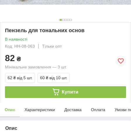
Пензель для тональних основ
В наявності
Код: НН-08-063
Тільки опт
82
₴
Мінімальне замовлення — 3 шт.
62 ₴
від 5 шт.
60 ₴
від 10 шт.
Купити
Опис
Характеристики
Доставка
Оплата
Умови п
Опис