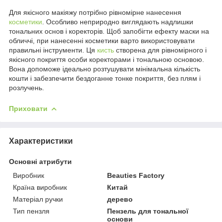
Для якісного макіяжу потрібно рівномірне нанесення
косметики
. Особливо неприродно виглядають надлишки
тональних основ і коректорів. Щоб запобігти ефекту маски на
обличчі, при нанесенні косметики варто використовувати
правильні інструменти. Ця
кисть
створена для рівномірного і
якісного покриття особи коректорами і тональною основою.
Вона допоможе ідеально розтушувати мінімальна кількість
кошти і забезпечити бездоганне тонке покриття, без плям і
розлучень.
Приховати
Характеристики
Основні атрибути
Виробник
Beauties Factory
Країна виробник
Китай
Матеріал ручки
дерево
Тип пензля
Пензель для тональної
основи