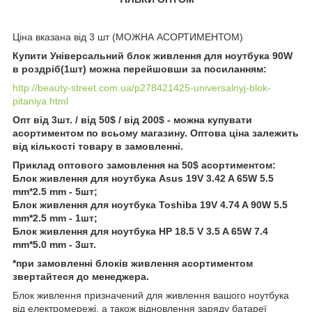
Ціна вказана від 3 шт (МОЖНА АСОРТИМЕНТОМ)
Купити Універсальний блок живлення для ноутбука 90W
в роздріб(1шт) можна перейшовши за посиланням:
http://beauty-street.com.ua/p278421425-universalnyj-blok-
pitaniya.html
Опт від 3шт. / від 50$ / від 200$ - можна купувати
асортиментом по всьому магазину. Оптова ціна залежить
від кількості товару в замовленні.
Приклад оптового замовлення на 50$ асортиментом:
Блок живлення для ноутбука Asus 19V 3.42 A 65W 5.5
mm*2.5 mm - 5шт;
Блок живлення для ноутбука Toshiba 19V 4.74 A 90W 5.5
mm*2.5 mm - 1шт;
Блок живлення для ноутбука HP 18.5 V 3.5 A 65W 7.4
mm*5.0 mm - 3шт.
*при замовленні блоків живлення асортиментом
звертайтеся до менеджера.
Блок живлення призначений для живлення вашого ноутбука
від електромережі, а також відновлення заряду батареї