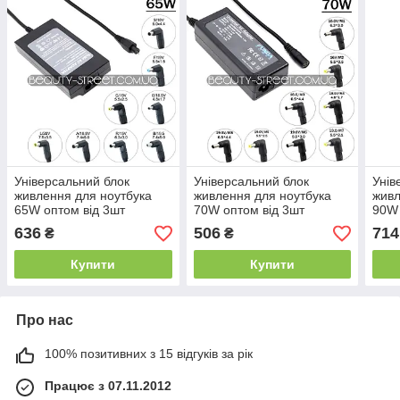
Універсальний блок
Універсальний блок
Унів
живлення для ноутбука
живлення для ноутбука
живл
65W оптом від 3шт
70W оптом від 3шт
90W 
636
506
714
₴
₴
Купити
Купити
Про нас
100% позитивних з 15 відгуків за рік
Працює з 07.11.2012