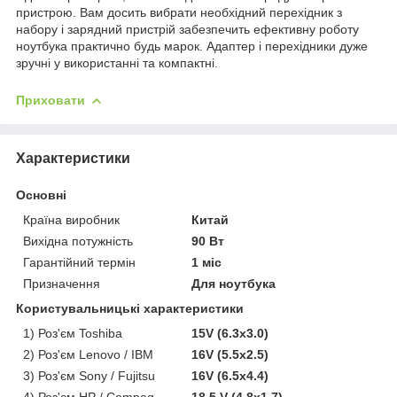
пристрою. Вам досить вибрати необхідний перехідник з
набору і зарядний пристрій забезпечить ефективну роботу
ноутбука практично будь марок. Адаптер і перехідники дуже
зручні у використанні та компактні.
Приховати
Характеристики
Основні
Країна виробник
Китай
Вихідна потужність
90 Вт
Гарантійний термін
1 міс
Призначення
Для ноутбука
Користувальницькі характеристики
1) Роз'єм Toshiba
15V (6.3x3.0)
2) Роз'єм Lenovo / IBM
16V (5.5x2.5)
3) Роз'єм Sony / Fujitsu
16V (6.5x4.4)
4) Роз'єм HP / Compaq
18.5 V (4.8x1.7)