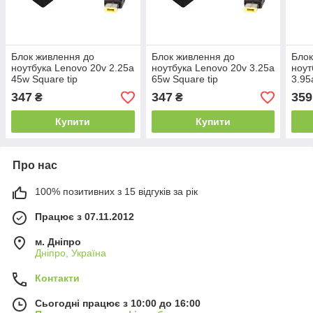
Блок живлення до
Блок живлення до
Блок
ноутбука Lenovo 20v 2.25a
ноутбука Lenovo 20v 3.25a
ноут
45w Square tip
65w Square tip
3.95
11.0x4.5mm (+pin)
11.0x4.5mm (+pin)
(NoN
347
347
359
₴
₴
(NoName (B)) 3 міс.гар.
(NoName (B)) 3 міс.гар.
Купити
Купити
Про нас
100% позитивних з 15 відгуків за рік
Працює з 07.11.2012
м. Дніпро
Дніпро, Україна
Контакти
Сьогодні працює з 10:00 до 16:00