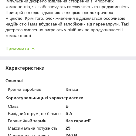
Імпульсний джерело живлення створений з імпортних
компонентів, які забезпечують високу якість та продуктивність.
Пристрій володіє відмінною ізоляцією і діелектричною
міцністю. Крім того, блок живлення відрізняється особливою
надійністю і має вбудований запобіжник від перенапруги. Такі
джерела живлення виграють у лінійних по продуктивності і
компактності.
Приховати
Характеристики
Основні
Країна виробник
Китай
Користувальницькі характеристики
Class
B
Вихідний струм, не більше
5 А
Гарантійний термін
без гарантії
Максимальна потужність
25
Максимальна вхідна
240 В