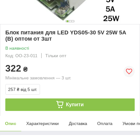
Блок питания для LED YDS05-30 5V 25W 5A
(B) оптом от 3шт
В наявності
Код: ОО-23-011
Тільки опт
322
₴
Мінімальне замовлення — 3 шт.
257 ₴
від 5 шт.
Купити
Опис
Характеристики
Доставка
Оплата
Умови п