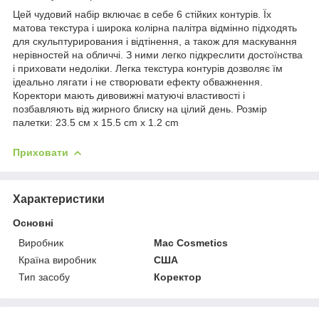
Цей чудовий набір включає в себе 6 стійких контурів. Їх
матова текстура і широка колірна палітра відмінно підходять
для скульптурирования і відтінення, а також для маскування
нерівностей на обличчі. З ними легко підкреслити достоїнства
і приховати недоліки. Легка текстура контурів дозволяє їм
ідеально лягати і не створювати ефекту обважнення.
Коректори мають дивовижні матуючі властивості і
позбавляють від жирного блиску на цілий день. Розмір
палетки: 23.5 см х 15.5 cm х 1.2 cm
Приховати
Характеристики
Основні
Виробник
Mac Cosmetics
Країна виробник
США
Тип засобу
Коректор