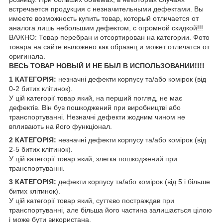
встречается продукция с незначительными дефектами. Вы
имеете возможность купить товар, который отличается от
аналога лишь небольшим дефектом, с огромной скидкой!!!
ВАЖНО: Товар перебран и отсортирован на категории. Фото
товара на сайте выложено как образец и может отличатся от
оригинала.
ВЕСЬ ТОВАР НОВЫЙ И НЕ БЫЛ В ИСПОЛЬЗОВАНИИ!!!!
1 КАТЕГОРІЯ:
незначні дефекти корпусу та/або комірок (від
0-2 битих клітинок).
У цій категорії товар який, на перший погляд, не має
дефектів. Він був пошкоджений при виробництві або
транспортуванні. Незначні дефекти жодним чином не
впливають на його функціонал.
2 КАТЕГОРІЯ:
незначні дефекти корпусу та/або комірок (від
2-5 битих клітинок).
У цій категорії товар який, злегка пошкоджений при
транспортуванні.
3 КАТЕГОРІЯ:
дефекти корпусу та/або комірок (від 5 і більше
битих клітинок).
У цій категорії товар який, суттєво постраждав при
транспортуванні, але більша його частина залишається цілою
і може бути використана.