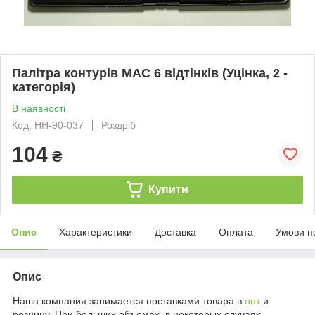
Палітра контурів МАС 6 відтінків (Уцінка, 2 -
категорія)
В наявності
Код: НН-90-037
Роздріб
104
₴
Купити
Опис
Характеристики
Доставка
Оплата
Умови п
Опис
Наша компания занимается поставками товара в
опт
и
розницу. При больших объемах, в некоторых случаях