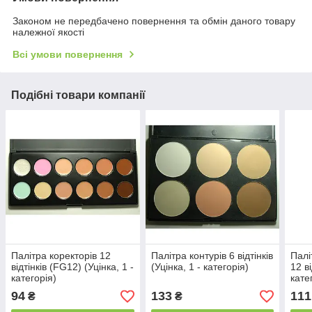
Законом не передбачено повернення та обмін даного товару
належної якості
Всі умови повернення
Подібні товари компанії
Палітра коректорів 12
Палітра контурів 6 відтінків
Палі
відтінків (FG12) (Уцінка, 1 -
(Уцінка, 1 - категорія)
12 ві
категорія)
кате
94
133
111
₴
₴