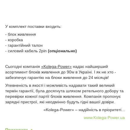
У комплект поставки входить:
- блок живлення
- коробка
- гарантійний талон
- силовий кабель 2pin
(опціонально)
Сьогодні компанія
«Kolega-Power»
надає найширший
асортимент блоків живлення до 90w в Україні. І як не хто -
забезпечує гарантію на блоки живлення до 24 місяців!
Упевненість в якості і можливість надавати такий великий
термін гарантії, була досягнута шляхом ретельного добору та
перевірки кожної партії блоків живлення. Компанія пропонує
зарядні пристрої, які неодмінно будуть гідні вашої довіри.
«Kolega-Power» – надійність в пріоритеті...
www.Kolega-Power.ua
Приховати