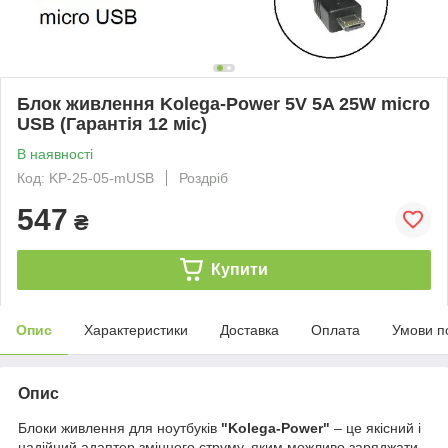
Блок живлення Kolega-Power 5V 5A 25W micro
USB (Гарантія 12 міс)
В наявності
Код: KP-25-05-mUSB
Роздріб
547
₴
Купити
Опис
Характеристики
Доставка
Оплата
Умови п
Опис
Блоки живлення для ноутбуків
"Kolega-Power"
– це якісний і
надійний адаптер змінного струму, яким можливо заряджати