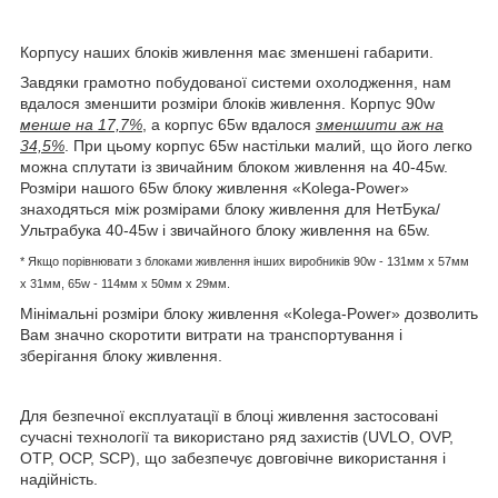
Корпусу наших блоків живлення має зменшені габарити.
Завдяки грамотно побудованої системи охолодження, нам
вдалося зменшити розміри блоків живлення. Корпус 90w
менше на 17,7%
, а корпус 65w вдалося
зменшити аж на
34,5%
. При цьому корпус 65w настільки малий, що його легко
можна сплутати із звичайним блоком живлення на 40-45w.
Розміри нашого 65w блоку живлення «Kolega-Power»
знаходяться між розмірами блоку живлення для НетБука/
Ультрабука 40-45w і звичайного блоку живлення на 65w.
* Якщо порівнювати з блоками живлення інших виробників
90w - 131мм x 57мм
x 31мм, 65w -
114мм х 50мм x 29мм.
Мінімальні розміри блоку живлення «Kolega-Power» дозволить
Вам значно скоротити витрати на транспортування і
зберігання блоку живлення.
Для безпечної експлуатації в блоці живлення застосовані
сучасні технології та використано ряд захистів (UVLO, OVP,
OTP, OCP, SCP), що забезпечує довговічне використання і
надійність.