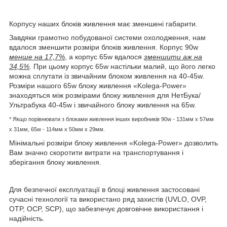
Корпусу наших блоків живлення має зменшені габарити.
Завдяки грамотно побудованої системи охолодження, нам
вдалося зменшити розміри блоків живлення. Корпус 90w
менше на 17,7%
, а корпус 65w вдалося
зменшити аж на
34,5%
. При цьому корпус 65w настільки малий, що його легко
можна сплутати із звичайним блоком живлення на 40-45w.
Розміри нашого 65w блоку живлення «Kolega-Power»
знаходяться між розмірами блоку живлення для НетБука/
Ультрабука 40-45w і звичайного блоку живлення на 65w.
* Якщо порівнювати з блоками живлення інших виробників
90w - 131мм x 57мм
x 31мм, 65w -
114мм х 50мм x 29мм.
Мінімальні розміри блоку живлення «Kolega-Power» дозволить
Вам значно скоротити витрати на транспортування і
зберігання блоку живлення.
Для безпечної експлуатації в блоці живлення застосовані
сучасні технології та використано ряд захистів (UVLO, OVP,
OTP, OCP, SCP), що забезпечує довговічне використання і
надійність.