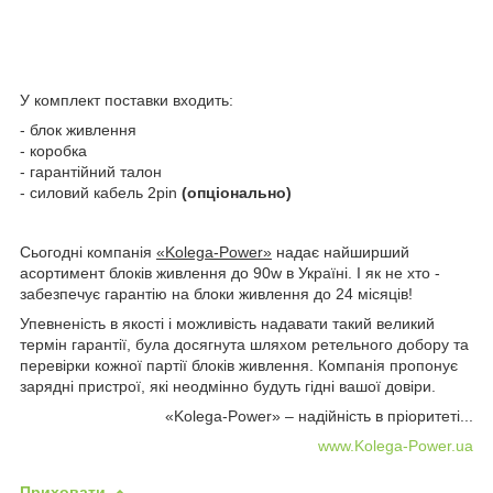
У комплект поставки входить:
- блок живлення
- коробка
- гарантійний талон
- силовий кабель 2pin
(опціонально)
Сьогодні компанія
«Kolega-Power»
надає найширший
асортимент блоків живлення до 90w в Україні. І як не хто -
забезпечує гарантію на блоки живлення до 24 місяців!
Упевненість в якості і можливість надавати такий великий
термін гарантії, була досягнута шляхом ретельного добору та
перевірки кожної партії блоків живлення. Компанія пропонує
зарядні пристрої, які неодмінно будуть гідні вашої довіри.
«Kolega-Power» – надійність в пріоритеті...
www.Kolega-Power.ua
Приховати