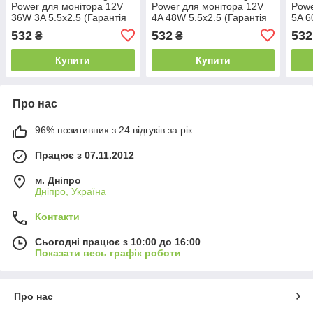
Power для монітора 12V
Power для монітора 12V
Powe
36W 3A 5.5x2.5 (Гарантія
4A 48W 5.5x2.5 (Гарантія
5A 6
24 міс)
24 міс)
24 м
532
532
532
₴
₴
Купити
Купити
Про нас
96% позитивних з 24 відгуків за рік
Працює з 07.11.2012
м. Дніпро
Дніпро, Україна
Контакти
Сьогодні працює з 10:00 до 16:00
Показати весь графік роботи
Про нас