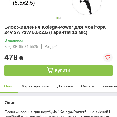
Блок живлення Kolega-Power для монітора
24V 3A 72W 5.5x2.5 (Гарантія 12 міс)
В наявності
Код: KP-65-24-5525
Роздріб
478
₴
Купити
Опис
Характеристики
Доставка
Оплата
Умови п
Опис
Блоки живлення для ноутбуків
"Kolega-Power"
– це якісний і
надійний адаптер змінного струму, яким можливо заряджати