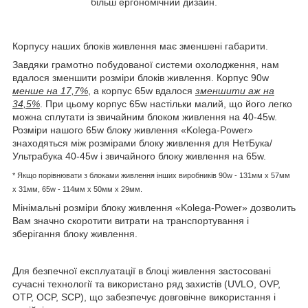
більш ергономічний дизайн.
Корпусу наших блоків живлення має зменшені габарити.
Завдяки грамотно побудованої системи охолодження, нам
вдалося зменшити розміри блоків живлення. Корпус 90w
менше на 17,7%
, а корпус 65w вдалося
зменшити аж на
34,5%
. При цьому корпус 65w настільки малий, що його легко
можна сплутати із звичайним блоком живлення на 40-45w.
Розміри нашого 65w блоку живлення «Kolega-Power»
знаходяться між розмірами блоку живлення для НетБука/
Ультрабука 40-45w і звичайного блоку живлення на 65w.
* Якщо порівнювати з блоками живлення інших виробників
90w - 131мм x 57мм
x 31мм, 65w -
114мм х 50мм x 29мм.
Мінімальні розміри блоку живлення «Kolega-Power» дозволить
Вам значно скоротити витрати на транспортування і
зберігання блоку живлення.
Для безпечної експлуатації в блоці живлення застосовані
сучасні технології та використано ряд захистів (UVLO, OVP,
OTP, OCP, SCP), що забезпечує довговічне використання і