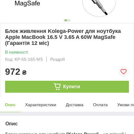
Блок живлення Kolega-Power для ноутбука
Apple MacBook 16.5 V 3.65 A 60W MagSafe
(Гарантія 12 міс)
В наявності
Код: KP-65-165-MS
Роздріб
972
₴
Купити
Опис
Характеристики
Доставка
Оплата
Умови п
Опис
Блоки живлення для ноутбуків
"Kolega-Power"
– це якісний і