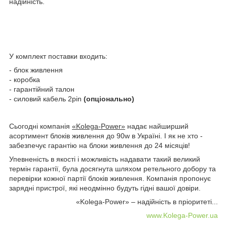
надійність.
У комплект поставки входить:
- блок живлення
- коробка
- гарантійний талон
- силовий кабель 2pin
(опціонально)
Сьогодні компанія
«Kolega-Power»
надає найширший
асортимент блоків живлення до 90w в Україні. І як не хто -
забезпечує гарантію на блоки живлення до 24 місяців!
Упевненість в якості і можливість надавати такий великий
термін гарантії, була досягнута шляхом ретельного добору та
перевірки кожної партії блоків живлення. Компанія пропонує
зарядні пристрої, які неодмінно будуть гідні вашої довіри.
«Kolega-Power» – надійність в пріоритеті...
www.Kolega-Power.ua