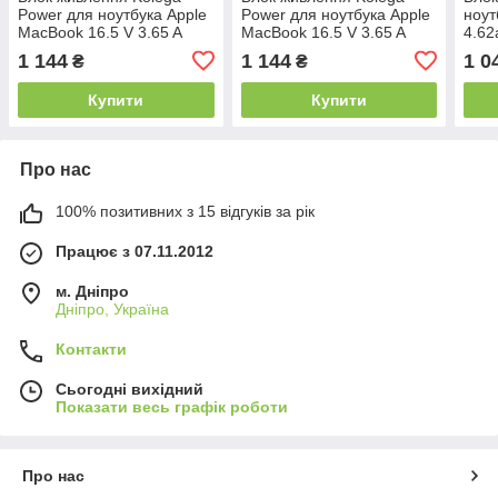
Power для ноутбука Apple
Power для ноутбука Apple
ноут
MacBook 16.5 V 3.65 A
MacBook 16.5 V 3.65 A
4.62
60W MagSafe (Гарантія 24
60W MagSafe 2 (Гарантія
(Kol
1 144
1 144
1 0
₴
₴
міс)
24 міс)
міс.г
Купити
Купити
Про нас
100% позитивних з 15 відгуків за рік
Працює з 07.11.2012
м. Дніпро
Дніпро, Україна
Контакти
Сьогодні вихідний
Показати весь графік роботи
Про нас