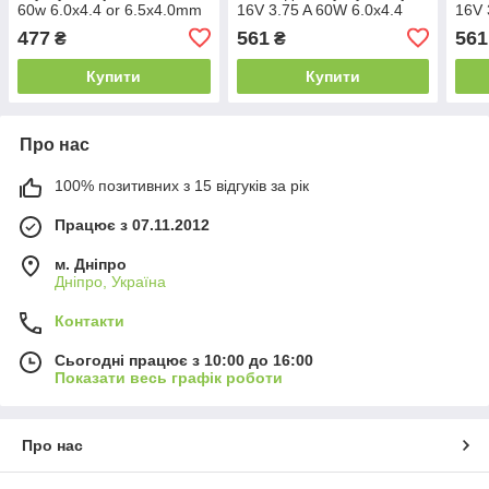
60w 6.0x4.4 or 6.5x4.0mm
16V 3.75 A 60W 6.0x4.4
16V 
(+pin) (Kolega-Power (A))
(Гарантія 24 міс)
(Гар
477
561
561
₴
₴
12 міс.гар.
Купити
Купити
Про нас
100% позитивних з 15 відгуків за рік
Працює з 07.11.2012
м. Дніпро
Дніпро, Україна
Контакти
Сьогодні працює з 10:00 до 16:00
Показати весь графік роботи
Про нас