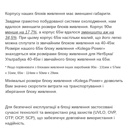
Корпусу наших блоків живлення має зменшені габарити.
Завдяки грамотно побудованої системи охолодження, нам
вдалося зменшити розміри блоків живлення. Корпус 90w
менше на 17,7%
, а корпус 65w вдалося
зменшити аж на
34,5%
. При цьому корпус 65w настільки малий, що його легко
можна сплутати із звичайним блоком живлення на 40-45w.
Розміри нашого 65w блоку живлення «Kolega-Power»
знаходяться між розмірами блоку живлення для НетБука/
Ультрабука 40-45w і звичайного блоку живлення на 65w.
* Якщо порівнювати з блоками живлення інших виробників
90w - 131мм x 57мм
x 31мм, 65w -
114мм х 50мм x 29мм.
Мінімальні розміри блоку живлення «Kolega-Power» дозволить
Вам значно скоротити витрати на транспортування і
зберігання блоку живлення.
Для безпечної експлуатації в блоці живлення застосовані
сучасні технології та використано ряд захистів (UVLO, OVP,
OTP, OCP, SCP), що забезпечує довговічне використання і
надійність.