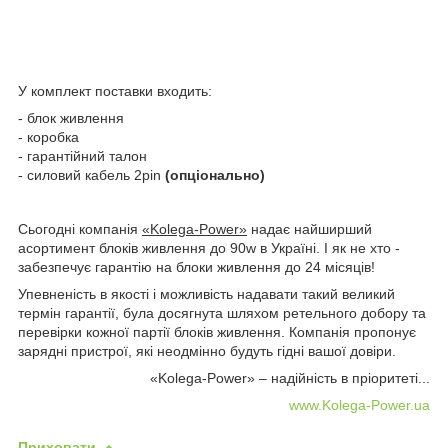
У комплект поставки входить:
- блок живлення
- коробка
- гарантійний талон
- силовий кабель 2pin
(опціонально)
Сьогодні компанія
«Kolega-Power»
надає найширший
асортимент блоків живлення до 90w в Україні. І як не хто -
забезпечує гарантію на блоки живлення до 24 місяців!
Упевненість в якості і можливість надавати такий великий
термін гарантії, була досягнута шляхом ретельного добору та
перевірки кожної партії блоків живлення. Компанія пропонує
зарядні пристрої, які неодмінно будуть гідні вашої довіри.
«Kolega-Power» – надійність в пріоритеті...
www.Kolega-Power.ua
Приховати