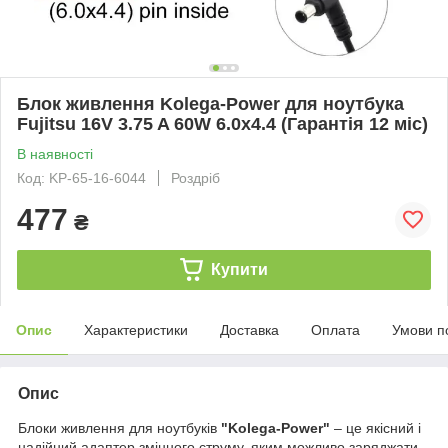
Блок живлення Kolega-Power для ноутбука
Fujitsu 16V 3.75 A 60W 6.0x4.4 (Гарантія 12 міс)
В наявності
Код: KP-65-16-6044
Роздріб
477
₴
Купити
Опис
Характеристики
Доставка
Оплата
Умови п
Опис
Блоки живлення для ноутбуків
"Kolega-Power"
– це якісний і
надійний адаптер змінного струму, яким можливо заряджати