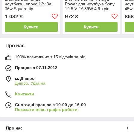
ноутбука Lenovo 12v 3a
Power для ноутбука Sony
ноут
36w Square tip
19.5 V 2A 39W 4.9 +pin
45w 
7.50x2.89mm (NO pin)
(VGP-AC19v74) (Гарантія
11.0
1 032
972
868
₴
₴
(Kolega-Power (A++)) 24
12 міс)
(Kol
міс.гар.
міс.г
Купити
Купити
Про нас
100% позитивних з 15 відгуків за рік
Працює з 07.11.2012
м. Дніпро
Дніпро, Україна
Контакти
Сьогодні працює з 10:00 до 16:00
Показати весь графік роботи
Про нас