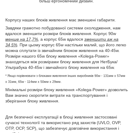
більш ергономічний дизайн.
Корпусу наших блоків живлення має зменшені габарити.
Завдяки грамотно побудованої системи охолодження, нам
вдалося зменшити розміри блоків живлення. Корпус 90w
менше на 17,7%
, а корпус 65w вдалося
зменшити аж на
34,5%
. При цьому корпус 65w настільки малий, що його легко
можна сплутати із звичайним блоком живлення на 40-45w.
Розміри нашого 65w блоку живлення «Kolega-Power»
знаходяться між розмірами блоку живлення для НетБука/
Ультрабука 40-45w і звичайного блоку живлення на 65w.
* Якщо порівнювати з блоками живлення інших виробників
90w - 131мм x 57мм
x 31мм, 65w -
114мм х 50мм x 29мм.
Мінімальні розміри блоку живлення «Kolega-Power» дозволить
Вам значно скоротити витрати на транспортування і
зберігання блоку живлення.
Для безпечної експлуатації в блоці живлення застосовані
сучасні технології та використано ряд захистів (UVLO, OVP,
OTP, OCP, SCP), що забезпечує довговічне використання і