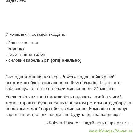
надійність.
У комплект поставки входить:
- блок живлення
- коробка
- гарантійний талон
- силовий кабель 2pin
(опціонально)
Сьогодні компанія
«Kolega-Power»
надає найширший
асортимент блоків живлення до 90w в Україні. І як не хто -
забезпечує гарантію на блоки живлення до 24 місяців!
Упевненість в якості і можливість надавати такий великий
термін гарантії, була досягнута шляхом ретельного добору та
перевірки кожної партії блоків живлення. Компанія пропонує
зарядні пристрої, які неодмінно будуть гідні вашої довіри.
«Kolega-Power» – надійність в пріоритеті...
www.Kolega-Power.ua