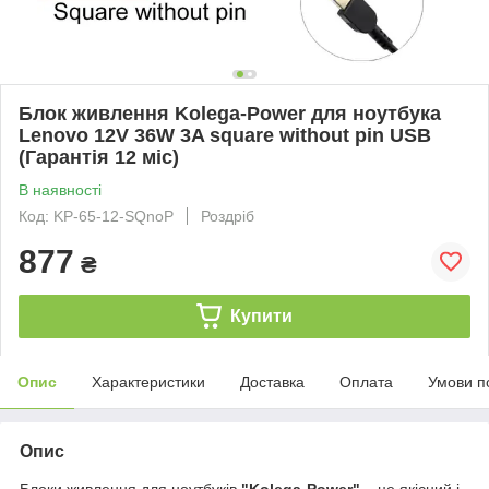
Блок живлення Kolega-Power для ноутбука
Lenovo 12V 36W 3A square without pin USB
(Гарантія 12 міс)
В наявності
Код: KP-65-12-SQnoP
Роздріб
877
₴
Купити
Опис
Характеристики
Доставка
Оплата
Умови п
Опис
Блоки живлення для ноутбуків
"Kolega-Power"
– це якісний і