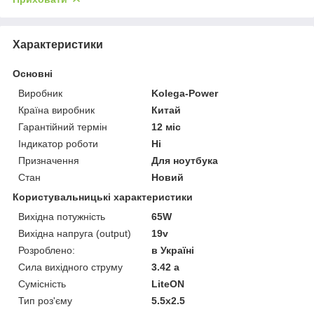
Характеристики
Основні
Виробник
Kolega-Power
Країна виробник
Китай
Гарантійний термін
12 міс
Індикатор роботи
Ні
Призначення
Для ноутбука
Стан
Новий
Користувальницькі характеристики
Вихідна потужність
65W
Вихідна напруга (output)
19v
Розроблено:
в Україні
Сила вихідного струму
3.42 a
Сумісність
LiteON
Тип роз'єму
5.5x2.5