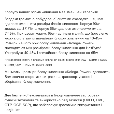
Корпусу наших блоків живлення має зменшені габарити.
Завдяки грамотно побудованої системи охолодження, нам
вдалося зменшити розміри блоків живлення. Корпус 90w
менше на 17,7%
, а корпус 65w вдалося
зменшити аж на
34,5%
. При цьому корпус 65w настільки малий, що його легко
можна сплутати із звичайним блоком живлення на 40-45w.
Розміри нашого 65w блоку живлення «Kolega-Power»
знаходяться між розмірами блоку живлення для НетБука/
Ультрабука 40-45w і звичайного блоку живлення на 65w.
* Якщо порівнювати з блоками живлення інших виробників
90w - 131мм x 57мм
x 31мм, 65w -
114мм х 50мм x 29мм.
Мінімальні розміри блоку живлення «Kolega-Power» дозволить
Вам значно скоротити витрати на транспортування і
зберігання блоку живлення.
Для безпечної експлуатації в блоці живлення застосовані
сучасні технології та використано ряд захистів (UVLO, OVP,
OTP, OCP, SCP), що забезпечує довговічне використання і
надійність.