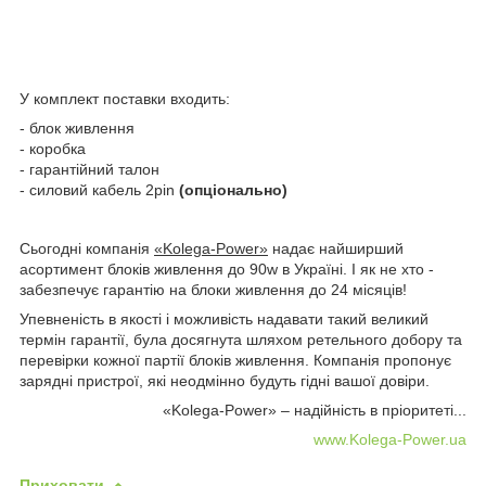
У комплект поставки входить:
- блок живлення
- коробка
- гарантійний талон
- силовий кабель 2pin
(опціонально)
Сьогодні компанія
«Kolega-Power»
надає найширший
асортимент блоків живлення до 90w в Україні. І як не хто -
забезпечує гарантію на блоки живлення до 24 місяців!
Упевненість в якості і можливість надавати такий великий
термін гарантії, була досягнута шляхом ретельного добору та
перевірки кожної партії блоків живлення. Компанія пропонує
зарядні пристрої, які неодмінно будуть гідні вашої довіри.
«Kolega-Power» – надійність в пріоритеті...
www.Kolega-Power.ua
Приховати