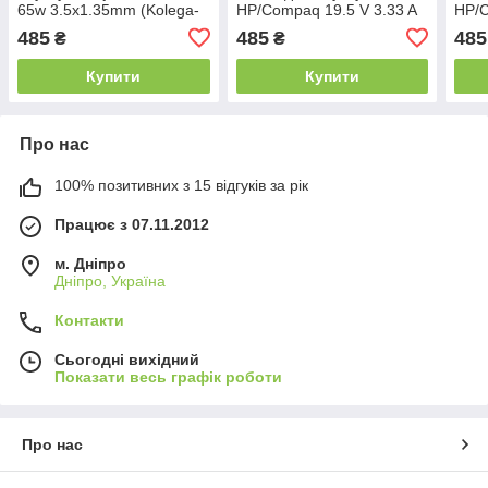
65w 3.5x1.35mm (Kolega-
HP/Compaq 19.5 V 3.33 A
HP/C
Power (A)) 12 міс.гар.
65W 4.5x3.0 (Гарантія 12
65W 
485
485
485
₴
₴
міс)
міс)
Купити
Купити
Про нас
100% позитивних з 15 відгуків за рік
Працює з 07.11.2012
м. Дніпро
Дніпро, Україна
Контакти
Сьогодні вихідний
Показати весь графік роботи
Про нас