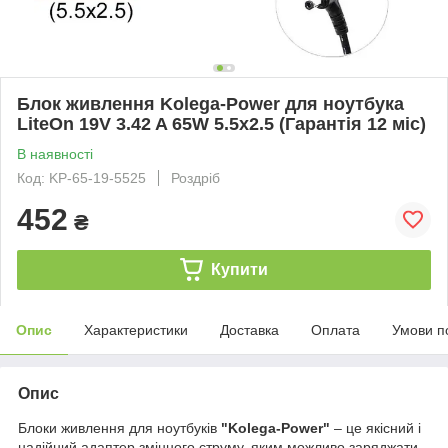
Блок живлення Kolega-Power для ноутбука
LiteOn 19V 3.42 A 65W 5.5x2.5 (Гарантія 12 міс)
В наявності
Код: KP-65-19-5525
Роздріб
452
₴
Купити
Опис
Характеристики
Доставка
Оплата
Умови п
Опис
Блоки живлення для ноутбуків
"Kolega-Power"
– це якісний і
надійний адаптер змінного струму, яким можливо заряджати