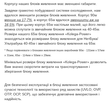
Корпусу наших блоків живлення має зменшені габарити.
Завдяки грамотно побудованої системи охолодження, нам
вдалося зменшити розміри блоків живлення. Корпус 90w
менше на 17,7%
, а корпус 65w вдалося
зменшити аж на
34,5%
. При цьому корпус 65w настільки малий, що його легко
можна сплутати із звичайним блоком живлення на 40-45w.
Розміри нашого 65w блоку живлення «Kolega-Power»
знаходяться між розмірами блоку живлення для НетБука/
Ультрабука 40-45w і звичайного блоку живлення на 65w.
* Якщо порівнювати з блоками живлення інших виробників
90w - 131мм x 57мм
x 31мм, 65w -
114мм х 50мм x 29мм.
Мінімальні розміри блоку живлення «Kolega-Power» дозволить
Вам значно скоротити витрати на транспортування і
зберігання блоку живлення.
Для безпечної експлуатації в блоці живлення застосовані
сучасні технології та використано ряд захистів (UVLO, OVP,
OTP, OCP, SCP), що забезпечує довговічне використання і
надійність.