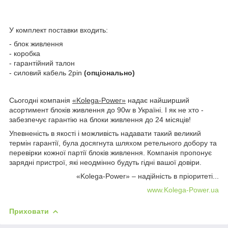
У комплект поставки входить:
- блок живлення
- коробка
- гарантійний талон
- силовий кабель 2pin
(опціонально)
Сьогодні компанія
«Kolega-Power»
надає найширший
асортимент блоків живлення до 90w в Україні. І як не хто -
забезпечує гарантію на блоки живлення до 24 місяців!
Упевненість в якості і можливість надавати такий великий
термін гарантії, була досягнута шляхом ретельного добору та
перевірки кожної партії блоків живлення. Компанія пропонує
зарядні пристрої, які неодмінно будуть гідні вашої довіри.
«Kolega-Power» – надійність в пріоритеті...
www.Kolega-Power.ua
Приховати