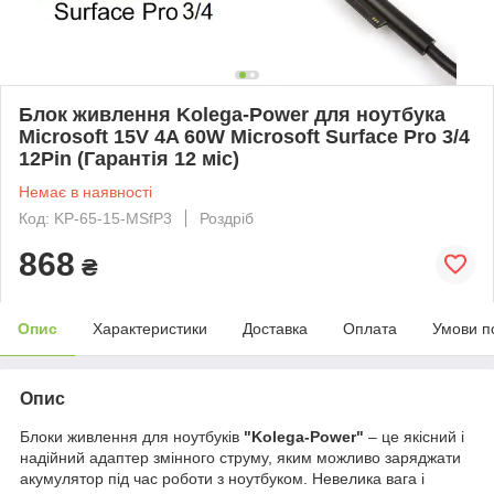
Блок живлення Kolega-Power для ноутбука
Microsoft 15V 4A 60W Microsoft Surface Pro 3/4
12Pin (Гарантія 12 міс)
Немає в наявності
Код: KP-65-15-MSfP3
Роздріб
868
₴
Опис
Характеристики
Доставка
Оплата
Умови п
Опис
Блоки живлення для ноутбуків
"Kolega-Power"
– це якісний і
надійний адаптер змінного струму, яким можливо заряджати
акумулятор під час роботи з ноутбуком. Невелика вага і