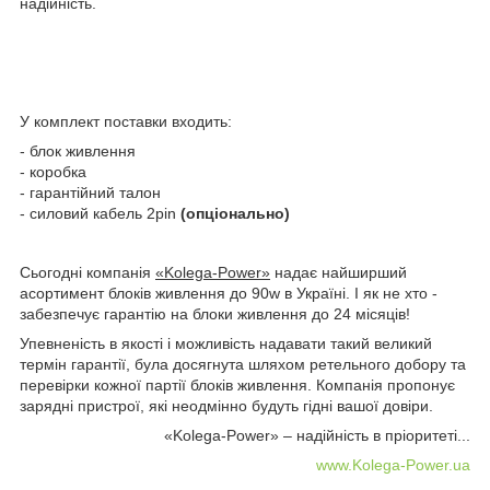
надійність.
У комплект поставки входить:
- блок живлення
- коробка
- гарантійний талон
- силовий кабель 2pin
(опціонально)
Сьогодні компанія
«Kolega-Power»
надає найширший
асортимент блоків живлення до 90w в Україні. І як не хто -
забезпечує гарантію на блоки живлення до 24 місяців!
Упевненість в якості і можливість надавати такий великий
термін гарантії, була досягнута шляхом ретельного добору та
перевірки кожної партії блоків живлення. Компанія пропонує
зарядні пристрої, які неодмінно будуть гідні вашої довіри.
«Kolega-Power» – надійність в пріоритеті...
www.Kolega-Power.ua