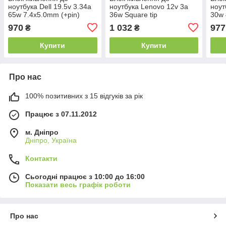
ноутбука Dell 19.5v 3.34a
ноутбука Lenovo 12v 3a
ноут
65w 7.4x5.0mm (+pin)
36w Square tip
30w 
octagon (Kolega-Power
7.50x2.89mm (NO pin)
SGP
970
1 032
977
₴
₴
(Авто)) 12 міс.гар.
(Kolega-Power (A++)) 24
(Kol
міс.гар.
міс.г
Купити
Купити
Про нас
100% позитивних з 15 відгуків за рік
Працює з 07.11.2012
м. Дніпро
Дніпро, Україна
Контакти
Сьогодні працює з 10:00 до 16:00
Показати весь графік роботи
Про нас