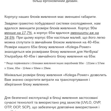
більш ергономічний дизайн.
Корпусу наших блоків живлення має зменшені габарити.
Завдяки грамотно побудованої системи охолодження, нам
вдалося зменшити розміри блоків живлення. Корпус 90w
менше на 17,7%
, а корпус 65w вдалося
зменшити аж на
34,5%
. При цьому корпус 65w настільки малий, що його легко
можна сплутати із звичайним блоком живлення на 40-45w.
Розміри нашого 65w блоку живлення «Kolega-Power»
знаходяться між розмірами блоку живлення для НетБука/
Ультрабука 40-45w і звичайного блоку живлення на 65w.
* Якщо порівнювати з блоками живлення інших виробників
90w - 131мм x 57мм
x 31мм, 65w -
114мм х 50мм x 29мм.
Мінімальні розміри блоку живлення «Kolega-Power» дозволить
Вам значно скоротити витрати на транспортування і
зберігання блоку живлення.
Для безпечної експлуатації в блоці живлення застосовані
сучасні технології та використано ряд захистів (UVLO, OVP,
OTP, OCP, SCP), що забезпечує довговічне використання і