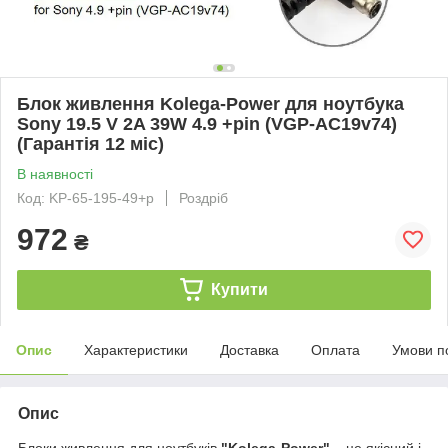
Блок живлення Kolega-Power для ноутбука
Sony 19.5 V 2A 39W 4.9 +pin (VGP-AC19v74)
(Гарантія 12 міс)
В наявності
Код: KP-65-195-49+p
Роздріб
972
₴
Купити
Опис
Характеристики
Доставка
Оплата
Умови п
Опис
Блоки живлення для ноутбуків
"Kolega-Power"
– це якісний і