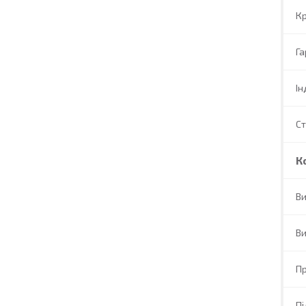
Кр
Га
Ін
С
К
Ви
Ви
П
П