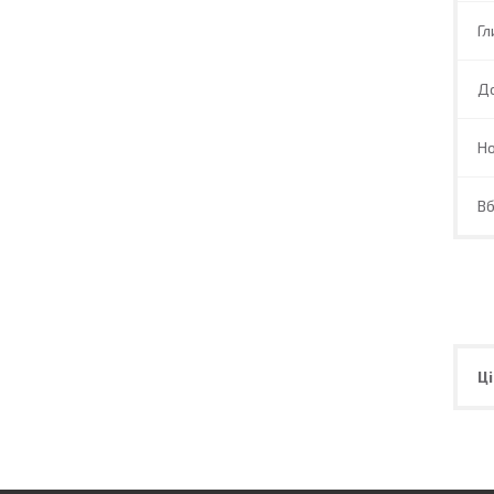
Гл
Д
Но
В
Ці