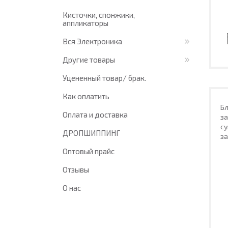
Кисточки, спонжики,
аппликаторы
Вся Электроника
Другие товары
Уцененный товар/ брак.
Как оплатить
Б
Оплата и доставка
за
су
ДРОПШИППИНГ
за
Оптовый прайс
Отзывы
О нас