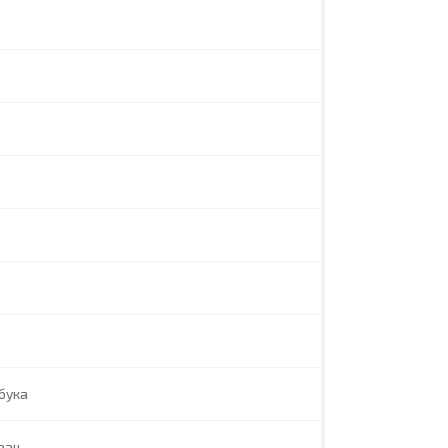
бука
вач