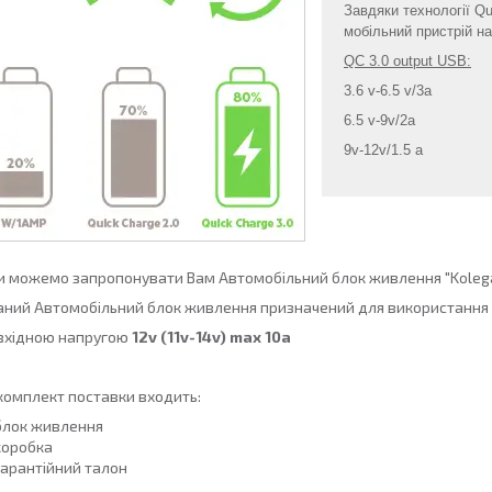
Завдяки технології Q
мобільний пристрій н
QC 3.0 output USB:
3.6 v-6.5 v/3a
6.5 v-9v/2a
9v-12v/1.5 a
 можемо запропонувати Вам Автомобільний блок живлення "Kolega
ний Автомобільний блок живлення призначений для використання 
вхідною напругою
12v (11v-14v) max 10a
комплект поставки входить:
блок живлення
коробка
гарантійний талон