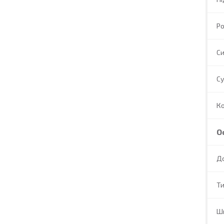
Ро
Си
Су
Ко
О
Д
Т
Ш