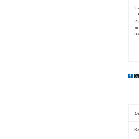
Сь
за
Уп
до
ва
О
В