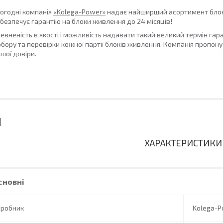
огодні компанія
«Kolega-Power»
надає найширший асортимент блоків 
безпечує гарантію на блоки живлення до 24 місяців!
евненість в якості і можливість надавати такий великий термін гар
бору та перевірки кожної партії блоків живлення. Компанія пропонує 
шої довіри.
ХАРАКТЕРИСТИКИ
сновні
иробник
Kolega-P