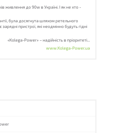
живлення до 90w в Україні. І як не хто -
антії, була досягнута шляхом ретельного
зарядні пристрої, які неодмінно будуть гідні
«Kolega-Power» – надійність в пріоритеті...
www.Kolega-Power.ua
ower