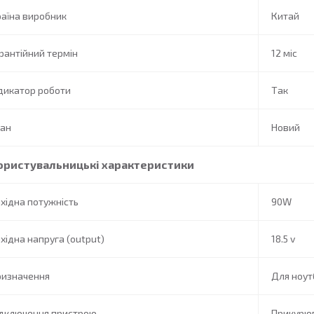
аїна виробник
Китай
рантійний термін
12 міс
дикатор роботи
Так
тан
Новий
ористувальницькі характеристики
хідна потужність
90W
хідна напруга (output)
18.5 v
ризначення
Для ноут
ідключення пристрою
Прикурю