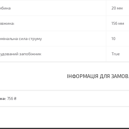
ибина
20 мм
овжина:
156 мм
мінальна сила струму
10
будований запобіжник
True
ІНФОРМАЦІЯ ДЛЯ ЗАМО
на:
756 ₴