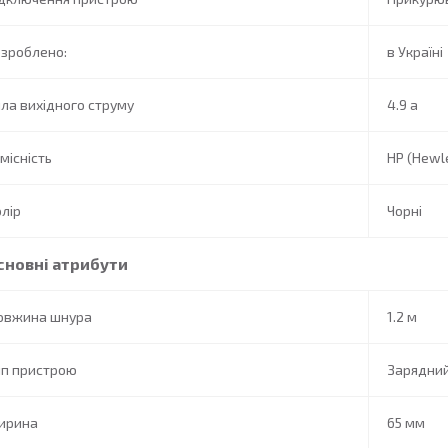
зроблено:
в Україні
ла вихідного струму
4.9 a
місність
HP (Hewl
лір
Чорні
сновні атрибути
овжина шнура
1.2 м
ип пристрою
Зарядний
ирина
65 мм