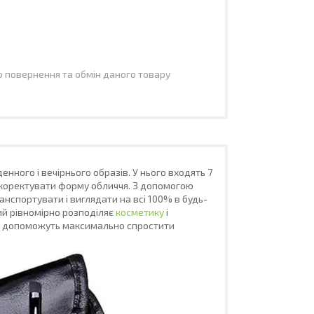
 повернення та обмін даного товару
ного і вечірнього образів. У нього входять 7
 скоректувати форму обличчя. З допомогою
ранспортувати і виглядати на всі 100% в будь-
кий рівномірно розподіляє
косметику
і
уці, допоможуть максимально спростити