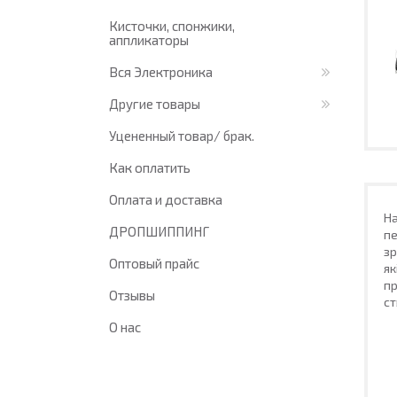
Кисточки, спонжики,
аппликаторы
Вся Электроника
Другие товары
Уцененный товар/ брак.
Как оплатить
Оплата и доставка
Н
ДРОПШИППИНГ
пе
зр
Оптовый прайс
як
пр
Отзывы
ст
О нас