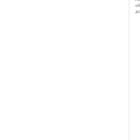
об
до