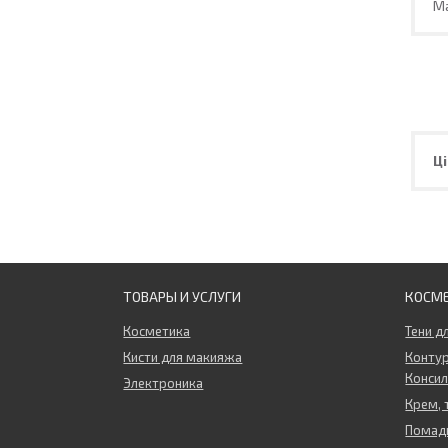
Ма
Ці
ТОВАРЫ И УСЛУГИ
КОСМ
Косметика
Тени д
Кисти для макияжа
Контур
Конси
Электроника
Крем, 
Помады