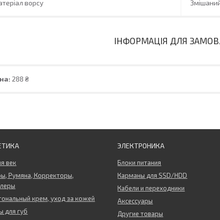
теріал ворсу
Змішани
ІНФОРМАЦІЯ ДЛЯ ЗАМО
на:
288 ₴
ЕТИКА
ЭЛЕКТРОНИКА
ля век
Блоки питания
ы, Румяна, Корректоры,
Карманы для SSD/HDD
ллеры
Кабели и переходники
тональный крем, уход за кожей
Аксессуары
 для губ
Другие товары