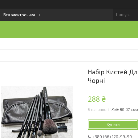
Вся электроника
Набір Кистей Дл
Чорні
288 ₴
В наявності
Код:
BR-07-cov
Купити
+380 (66) 120-99-99