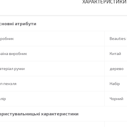
ХАРАКТЕРИСТИКИ
сновні атрибути
иробник
Beauties 
аїна виробник
Китай
теріал ручки
дерево
п пензля
Набір
лір
Чорний
ористувальницькі характеристики