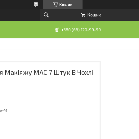
Кошик
Кошик
+380 (66) 120-99-99
я Макіяжу MAC 7 Штук В Чохлі
er-M