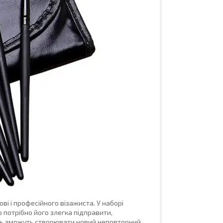
ові і професійного візажиста. У наборі
що потрібно його злегка підправити,
ень зможуть створювати новий неповторний