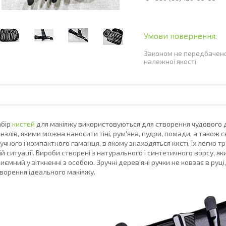
Законом не передбачено
належної якості
абір
кистей
для макіяжу використовуються для створення чудового ден
нзлів, якими можна наносити тіні, рум'яна, пудри, помади, а також
учного і компактного гаманця, в якому знаходяться кисті, їх легко т
ій ситуації. Вироби створені з натурального і синтетичного ворсу, я
иємний у зіткненні з особою. Зручні дерев'яні ручки не ковзає в р
ворення ідеального макіяжу.