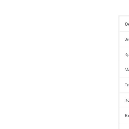
О
В
Кр
Ма
Ти
Ко
К