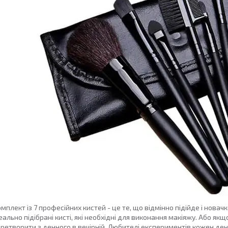
мплект із 7 професійних кистей - це те, що відмінно підійде і новачк
еально підібрані кисті, які необхідні для виконання макіяжу. Або як
ретворити з денного в вечірній. Любителі експериментів кожен д