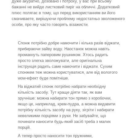
дуже акуратно, дозовано і потроху, у вас при всьому
бажанні не вийде листковий пиріг на обличчі. Додатковий
плюс полягає в тому, що перед використанням ви його
смачиваете, вирішуючи проблему недостатньо зволоженого
особи, про яку часто говорять візажисти.
Спонж потрібно добре намочити і кілька разів віджати,
прибираючи зайву воду. Наостанок можна навіть
промакнуть паперовим рушником. Хтось радить
просто злегка зволожувати, але оригінальна
інструкція радить саме намочити і віджати. Сухим
спонжем теж можна користуватися, але від вологого
wow-ефект буде помітніше.
На віджатий спонж потрібно набрати необхідну
кількість засобу. Тут краще діяти так, як вам
зручніше: можна набирати тон прямо з коробочки,
якщо це, наприклад, крем-пудра, а можна видавити
потрібну кількість засобу на руку, зігріти і набирати
невеликими порціями з руки. Не забувайте, що
починати наносити будь-який засіб треба з малих
порцій.
А тепер просто наносити тон пружними,