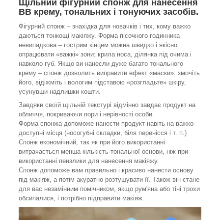
Щільний фігурний спонж для нанесення
ВВ крему, тональних і тонуючих засобів.
Фігурний спонж – знахідка для новачків і тих, кому важко
даються тонкощі макіяжу. Форма пісочного годинника
невипадкова – гострим кінцем можна швидко і якісно
опрацювати «важкі» зони: крила носа, ділянка під очима і
навколо губ. Якщо ви нанесли дуже багато тонального
крему – спонж дозволить виправити ефект «маски»: змочіть
його, відіжміть і вологим підставою «розгладьте» шкіру,
усунувши надлишки кошти.
Завдяки своїй щільній текстурі відмінно завдає продукт на
обличчя, покриваючи пори і нерівності особи.
Форма спонжа допоможе нанести продукт навіть на важко
доступні місця (носогубні складки, біля перенісся і т. п.)
Спонж економічний, так як при його використанні
витрачається менша кількість тональної основи, ніж при
використанні пензлики для нанесення макіяжу.
Спонж допоможе вам правильно і красиво нанести основу
під макіяж, а потім акуратно розтушувати її. Також він стане
для вас незамінним помічником, якщо рум'яна або тіні трохи
обсипалися, і потрібно підправити макіяж.