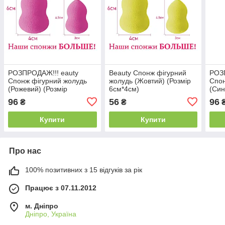
РОЗПРОДАЖ!!! eauty
Beauty Спонж фігурний
РОЗ
Спонж фігурний жолудь
жолудь (Жовтий) (Розмір
Спон
(Рожевий) (Розмір
6см*4см)
(Син
6см*4см)
96
56
96
₴
₴
Купити
Купити
Про нас
100% позитивних з 15 відгуків за рік
Працює з 07.11.2012
м. Дніпро
Дніпро, Україна