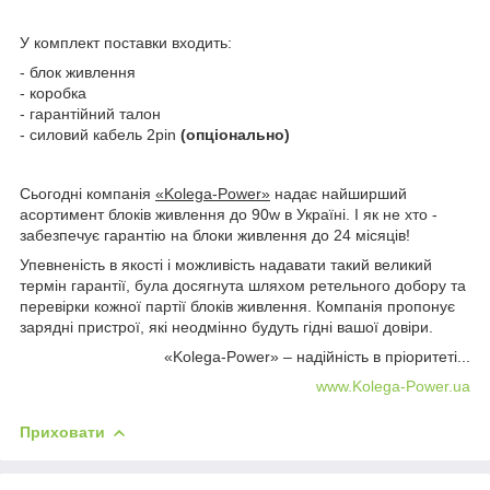
У комплект поставки входить:
- блок живлення
- коробка
- гарантійний талон
- силовий кабель 2pin
(опціонально)
Сьогодні компанія
«Kolega-Power»
надає найширший
асортимент блоків живлення до 90w в Україні. І як не хто -
забезпечує гарантію на блоки живлення до 24 місяців!
Упевненість в якості і можливість надавати такий великий
термін гарантії, була досягнута шляхом ретельного добору та
перевірки кожної партії блоків живлення. Компанія пропонує
зарядні пристрої, які неодмінно будуть гідні вашої довіри.
«Kolega-Power» – надійність в пріоритеті...
www.Kolega-Power.ua
Приховати