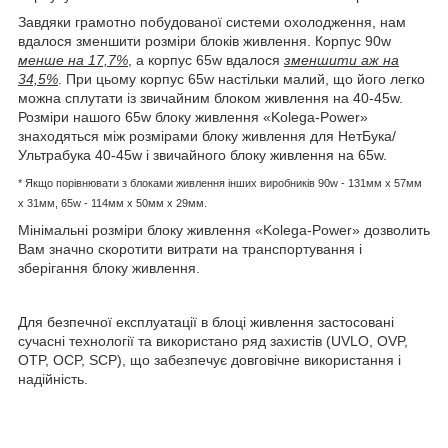
Завдяки грамотно побудованої системи охолодження, нам
вдалося зменшити розміри блоків живлення. Корпус 90w
менше на 17,7%
, а корпус 65w вдалося
зменшити аж на
34,5%
. При цьому корпус 65w настільки малий, що його легко
можна сплутати із звичайним блоком живлення на 40-45w.
Розміри нашого 65w блоку живлення «Kolega-Power»
знаходяться між розмірами блоку живлення для НетБука/
Ультрабука 40-45w і звичайного блоку живлення на 65w.
* Якщо порівнювати з блоками живлення інших виробників
90w - 131мм x 57мм
x 31мм, 65w -
114мм х 50мм x 29мм.
Мінімальні розміри блоку живлення «Kolega-Power» дозволить
Вам значно скоротити витрати на транспортування і
зберігання блоку живлення.
Для безпечної експлуатації в блоці живлення застосовані
сучасні технології та використано ряд захистів (UVLO, OVP,
OTP, OCP, SCP), що забезпечує довговічне використання і
надійність.