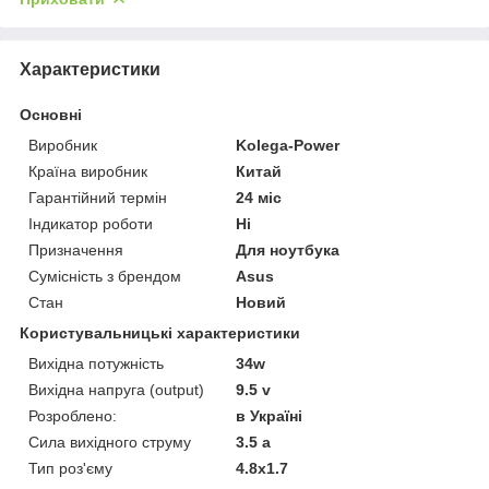
Характеристики
Основні
Виробник
Kolega-Power
Країна виробник
Китай
Гарантійний термін
24 міс
Індикатор роботи
Ні
Призначення
Для ноутбука
Сумісність з брендом
Asus
Стан
Новий
Користувальницькі характеристики
Вихідна потужність
34w
Вихідна напруга (output)
9.5 v
Розроблено:
в Україні
Сила вихідного струму
3.5 a
Тип роз'єму
4.8x1.7