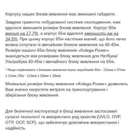
Корпусу наших блоків живлення має зменшені габарити.
Завдяки грамотно побудованої системи охолодження, нам
вдалося зменшити розміри блоків живлення. Корпус 90w
менше на 17,7%
, а корпус 65w вдалося
зменшити аж на
34,5%
. При цьому корпус 65w настільки малий, що його легко
можна сплутати із звичайним блоком живлення на 40-45w.
Розміри нашого 65w блоку живлення «Kolega-Power»
знаходяться між розмірами блоку живлення для НетБука/
Ультрабука 40-45w і звичайного блоку живлення на 65w.
* Якщо порівнювати з блоками живлення інших виробників
90w - 131мм x 57мм
x 31мм, 65w -
114мм х 50мм x 29мм.
Мінімальні розміри блоку живлення «Kolega-Power» дозволить
Вам значно скоротити витрати на транспортування і
зберігання блоку живлення.
Для безпечної експлуатації в блоці живлення застосовані
сучасні технології та використано ряд захистів (UVLO, OVP,
OTP, OCP, SCP), що забезпечує довговічне використання і
надійність.