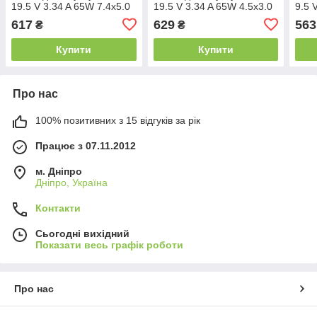
19.5 V 3.34 A 65W 7.4x5.0
19.5 V 3.34 A 65W 4.5x3.0
9.5 
(octagon) (Гарантія 12 міс)
(Гарантія 24 міс)
(Гар
617
629
563
₴
₴
Купити
Купити
Про нас
100% позитивних з 15 відгуків за рік
Працює з 07.11.2012
м. Дніпро
Дніпро, Україна
Контакти
Сьогодні вихідний
Показати весь графік роботи
Про нас