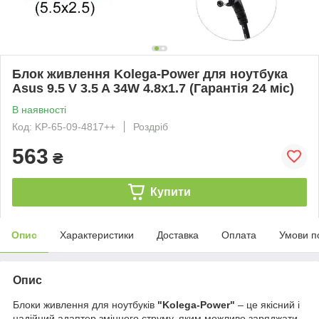
Блок живлення Kolega-Power для ноутбука
Asus 9.5 V 3.5 A 34W 4.8x1.7 (Гарантія 24 міс)
В наявності
Код: KP-65-09-4817++
Роздріб
563
₴
Купити
Опис
Характеристики
Доставка
Оплата
Умови п
Опис
Блоки живлення для ноутбуків
"Kolega-Power"
– це якісний і
надійний адаптер змінного струму, яким можливо заряджати