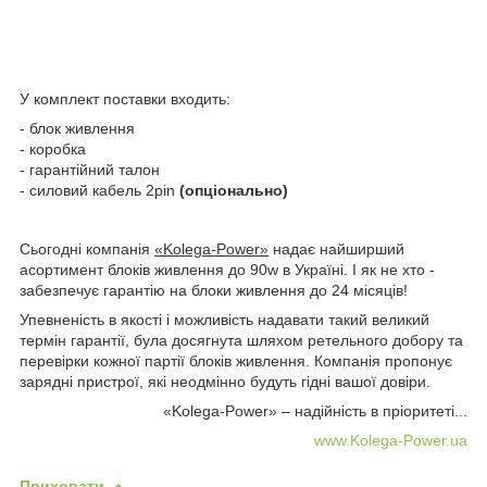
У комплект поставки входить:
- блок живлення
- коробка
- гарантійний талон
- силовий кабель 2pin
(опціонально)
Сьогодні компанія
«Kolega-Power»
надає найширший
асортимент блоків живлення до 90w в Україні. І як не хто -
забезпечує гарантію на блоки живлення до 24 місяців!
Упевненість в якості і можливість надавати такий великий
термін гарантії, була досягнута шляхом ретельного добору та
перевірки кожної партії блоків живлення. Компанія пропонує
зарядні пристрої, які неодмінно будуть гідні вашої довіри.
«Kolega-Power» – надійність в пріоритеті...
www.Kolega-Power.ua
Приховати